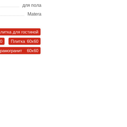
для пола
Matera
литка для гостиной
30
Плитка 60x60
ерамогранит 60x60