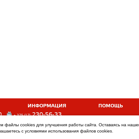
ИНФОРМАЦИЯ
ПОМОЩЬ
0
230-56-33
+ 375 (17)
м файлы cookies для улучшения работы сайта. Оставаясь на наш
Оплата
Услуги
глашаетесь с условиями использования файлов cookies.
Доставка
Производители