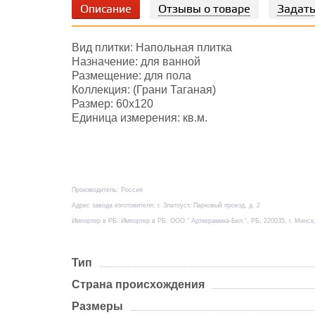
Описание
Отзывы о товаре
Задать
Вид плитки: Напольная плитка
Назначение: для ванной
Размещение: для пола
Коллекция: (Грани Таганая)
Размер: 60х120
Единица измерения: кв.м.
Производитель: Россия
Адрес завода изготовителя: г. Златоуст, Парковый проезд, д. 2
Импортер в РБ: Импортер в РБ: ООО " Арткерамика-Бел ", РБ, 220035, г. Минск,
Тип
Страна происхождения
Размеры