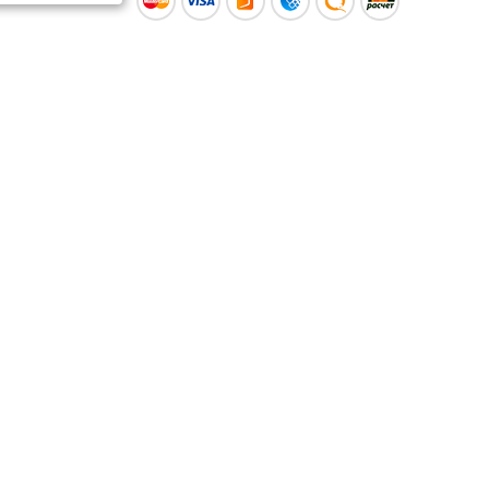
ы
Время работы интернет-
ой оферты
магазина: Пн-Вс 09:00 – 20:00
Информация носит
ознакомительный характер и
не является публичной офертой.
Наличие и
актуальные цены вы можете
уточнить по телефону
+375 (29) 373-40-30 или в нашем
салоне.
© ООО «Рускойл Групп» —
розничный салон продаж
керамической плитки,
керамогранита и сантехники.
Политика о защите
персональных данных