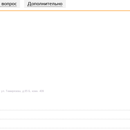
 вопрос
Дополнительно
 ул. Тимирязева, д.65 Б, комн. 409