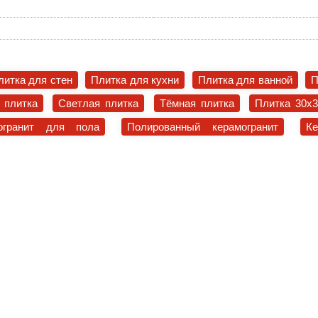
литка для стен
Плитка для кухни
Плитка для ванной
П
 плитка
Светлая плитка
Тёмная плитка
Плитка 30x
огранит для пола
Полированный керамогранит
К