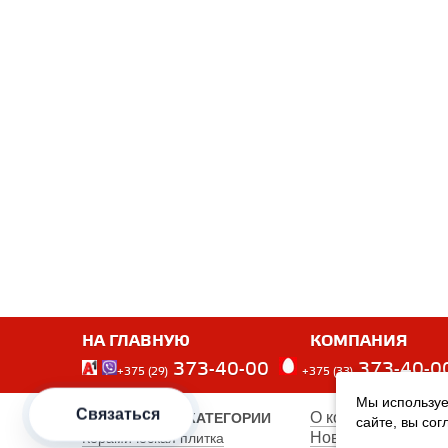
НА ГЛАВНУЮ
КОМПАНИЯ
373-40-00
373-40-0
+375 (29)
+375 (33)
Мы используе
Связаться
О компании
ПОПУЛЯРНЫЕ КАТЕГОРИИ
сайте, вы со
Новости
Керамическая плитка