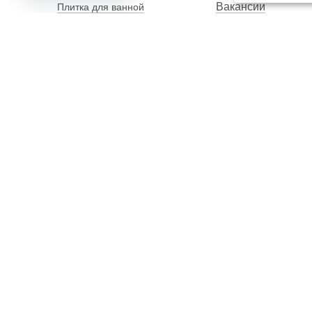
Вакансии
Плитка для ванной
Наши сотрудники
Плитка для пола
Карта сайта
Керамогранит
Клинкерная плитка
Унитазы
Мебель
Банкетки
Столы обеденные
Столы кухонные
2012–2026 OOO "Рускойл Групп"
Все права защищены