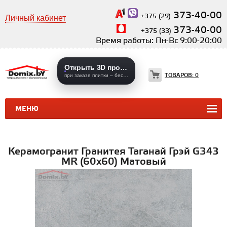
373-40-00
+375 (29)
Личный кабинет
373-40-00
+375 (33)
Время работы: Пн-Вс 9:00-20:00
Открыть 3D проекты
ТОВАРОВ:
0
при заказе плитки – бесплатно
МЕНЮ
КЕРАМИЧЕСКАЯ ПЛИТКА
КЕРАМОГРАНИТ
Керамогранит Гранитея Таганай Грэй G343
MR (60х60) Матовый