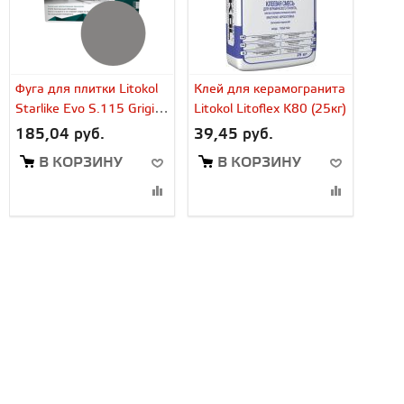
Фуга для плитки Litokol
Клей для керамогранита
Starlike Evo S.115 Grigio
Litokol Litoflex K80 (25кг)
Seta (2,5 кг)
185,04 руб.
39,45 руб.
В КОРЗИНУ
В КОРЗИНУ