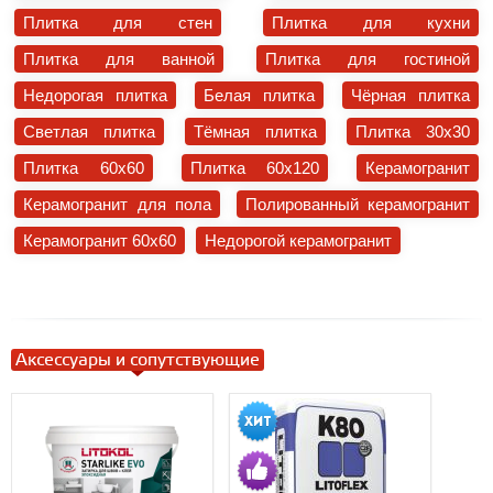
Плитка для стен
Плитка для кухни
Плитка для ванной
Плитка для гостиной
Недорогая плитка
Белая плитка
Чёрная плитка
Светлая плитка
Тёмная плитка
Плитка 30x30
Плитка 60x60
Плитка 60x120
Керамогранит
Керамогранит для пола
Полированный керамогранит
Керамогранит 60x60
Недорогой керамогранит
Аксессуары и сопутствующие