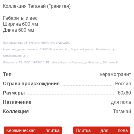
Коллекция Таганай (Гранитея)
Габариты и вес
Ширина 600 мм
Длина 600 мм
Производитель: CF Systems КЕРАМИКА БУДУЩЕГО
Адрес завода изготовителя: 249000 Калужская обл., Боровский район г. Балабаново, ул.
Коммунальная, д. 2
Импортер в РБ: ООО " ИМЭКС ", РБ, Минский р-н, п.Ратомка, ул.Минская, д.10б, комн.9
Тип
керамогранит
Страна происхождения
Россия
Размеры
60х60
Назначение
для пола
Коллекция
Таганай
Керамическая плитка
Плитка для пола