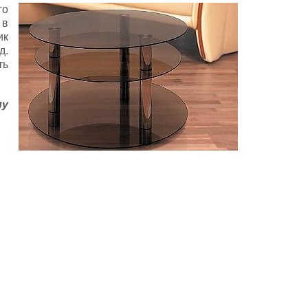
го
 в
ик
д.
ть
му