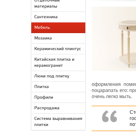
Отделочные
материалы
Сантехника
Мебель
Мозаика
Керамический плинтус
Китайская плитка и
керамогранит
Люки под плитку
оформления помещ
Плитка
поцарапать его: пр
очень легко мыть.
Профили
Распродажа
Ст
го
Система выравнивания
по
плитки