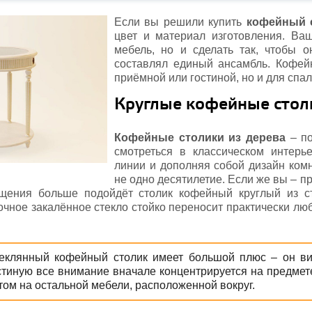
Если вы решили купить
кофейный 
цвет и материал изготовления. Ва
мебель, но и сделать так, чтобы 
составлял единый ансамбль. Кофей
приёмной или гостиной, но и для спа
Круглые кофейные стол
Кофейные столики из дерева
– по
смотреться в классическом интерь
линии и дополняя собой дизайн ком
не одно десятилетие. Если же вы – 
ения больше подойдёт столик кофейный круглый из ст
очное закалённое стекло стойко переносит практически лю
еклянный кофейный столик имеет большой плюс – он виз
стиную все внимание вначале концентрируется на предмете
том на остальной мебели, расположенной вокруг.