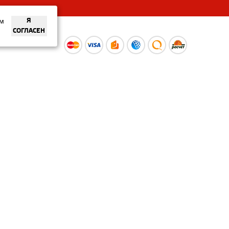
ем
Я
СОГЛАСЕН
ы
Время работы интернет-
ой оферты
магазина: Пн-Вс 09:00 – 20:00
Информация носит
ознакомительный характер и
не является публичной офертой.
Наличие и
актуальные цены вы можете
уточнить по телефону
+375 (29) 373-40-30 или в нашем
салоне.
© ООО «Рускойл Групп» —
розничный салон продаж
керамической плитки,
керамогранита и сантехники.
Политика о защите