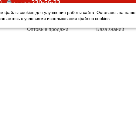
0
230-56-33
+ 375 (17)
м файлы cookies для улучшения работы сайта. Оставаясь на наш
Оплата
Услуги
глашаетесь с условиями использования файлов cookies.
Доставка
Производители
Оптовые продажи
База знаний
Гарантия
Вопросы и ответ
Магазины
Договор публичн