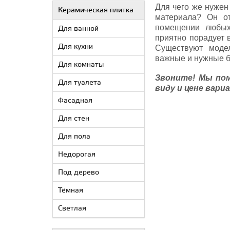
Для чего же нуже
Керамическая плитка
материала? Он о
помещении любых
Для ванной
приятно порадует 
Для кухни
Существуют моде
важные и нужные 
Для комнаты
Звоните! Мы по
Для туалета
виду и цене вари
Фасадная
Для стен
Для пола
Недорогая
Под дерево
Тёмная
Светлая