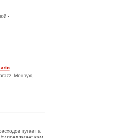
ой -
ario
arazzi Монруж,
асходов пугает, а
.by предлагает вам