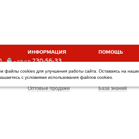
ИНФОРМАЦИЯ
ПОМОЩЬ
0
230-56-33
+ 375 (17)
м файлы cookies для улучшения работы сайта. Оставаясь на наш
Оплата
Услуги
глашаетесь с условиями использования файлов cookies.
Доставка
Производители
Оптовые продажи
База знаний
Гарантия
Вопросы и ответ
Магазины
Договор публичн