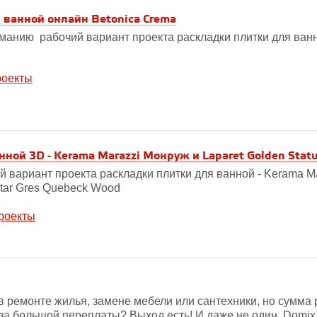
 ванной онлайн Betonica Crema
анию рабочий вариант проекта раскладки плитки для ванн
роекты
ной 3D - Kerama Marazzi Монруж и Laparet Golden Statu
й вариант проекта раскладки плитки для ванной - Kerama M
 Star Gres Quebeck Wood
роекты
 ремонте жилья, замене мебели или сантехники, но сумма р
з-за большой переплаты? Выход есть! И даже не один. Domix