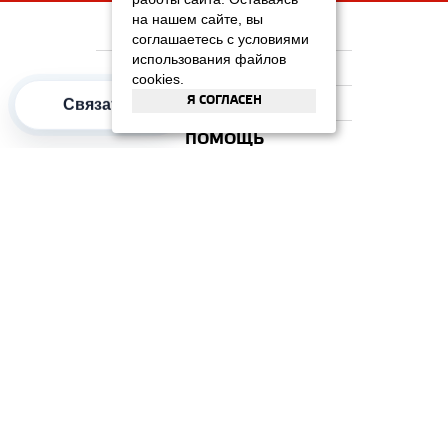
на нашем сайте, вы
НА ГЛАВНУЮ
соглашаетесь с условиями
использования файлов
КОМПАНИЯ
cookies.
Связаться
Я СОГЛАСЕН
ИНФОРМАЦИЯ
ПОМОЩЬ
ПОПУЛЯРНЫЕ КАТЕГОРИИ
2012–2026 OOO "Рускойл Групп"
Все права защищены
ОТЗЫВЫ НА
ДОМИКС
4.3
/
5
(37 отзывов)