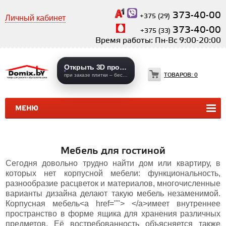
373-40-00
+375 (29)
Личный кабинет
373-40-00
+375 (33)
Время работы: Пн-Вс 9:00-20:00
Открыть 3D проекты
ТОВАРОВ:
0
при заказе плитки – бесплатно
МЕНЮ
КЕРАМИЧЕСКАЯ ПЛИТКА
КЕРАМОГРАНИТ
Мебель для гостиной
Сегодня довольно трудно найти дом или квартиру, в
которых нет корпусной мебели: функциональность,
разнообразие расцветок и материалов, многочисленные
варианты дизайна делают такую мебель незаменимой.
Корпусная мебель<a href=""> </a>имеет внутреннее
пространство в форме ящика для хранения различных
предметов. Её востребованность объясняется также