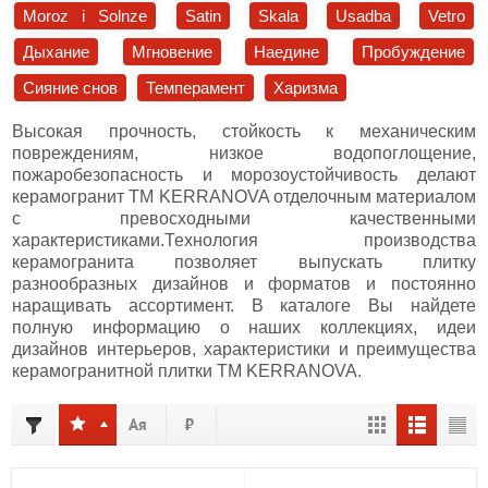
Moroz i Solnze
Satin
Skala
Usadba
Vetro
Дыхание
Мгновение
Наедине
Пробуждение
Сияние снов
Темперамент
Харизма
Высокая прочность, стойкость к механическим
повреждениям, низкое водопоглощение,
пожаробезопасность и морозоустойчивость делают
керамогранит ТМ KERRANOVA отделочным материалом
с превосходными качественными
характеристиками.Технология производства
керамогранита позволяет выпускать плитку
разнообразных дизайнов и форматов и постоянно
наращивать ассортимент. В каталоге Вы найдете
полную информацию о наших коллекциях, идеи
дизайнов интерьеров, характеристики и преимущества
керамогранитной плитки TM KERRANOVA.