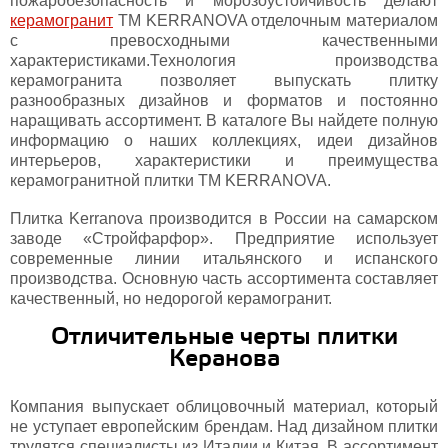
пожаробезопасность и морозоустойчивость делают
керамогранит
ТМ KERRANOVA отделочным материалом
с превосходными качественными
характеристиками.Технология производства
керамогранита позволяет выпускать плитку
разнообразных дизайнов и форматов и постоянно
наращивать ассортимент. В каталоге Вы найдете полную
информацию о наших коллекциях, идеи дизайнов
интерьеров, характеристики и преимущества
керамогранитной плитки TM KERRANOVA.
Плитка Kerranova производится в России на самарском
заводе «Стройфарфор». Предприятие использует
современные линии итальянского и испанского
производства. Основную часть ассортимента составляет
качественный, но недорогой керамогранит.
Отличительные черты плитки
Керанова
Компания выпускает облицовочный материал, который
не уступает европейским брендам. Над дизайном плитки
трудятся специалисты из Италии и Китая. В ассортимент