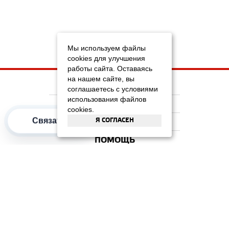
Мы используем файлы
cookies для улучшения
работы сайта. Оставаясь
на нашем сайте, вы
НА ГЛАВНУЮ
соглашаетесь с условиями
использования файлов
КОМПАНИЯ
cookies.
Связаться
Я СОГЛАСЕН
ИНФОРМАЦИЯ
ПОМОЩЬ
ПОПУЛЯРНЫЕ КАТЕГОРИИ
2012–2026 OOO "Рускойл Групп"
Все права защищены