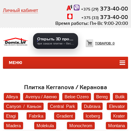
373-40-00
+375 (29)
Личный кабинет
373-40-00
+375 (33)
Время работы: Пн-Вс 9:00-20:00
Открыть 3D проекты
ТОВАРОВ:
0
при заказе плитки – бесплатно
МЕНЮ
КЕРАМИЧЕСКАЯ ПЛИТКА
КЕРАМОГРАНИТ
Плитка Kerranova / Керанова
Alleya
Avenyu / Авеню
Beloe Ozero
Bereg
Butik
Canyon / Каньон
Central Park
Dubrava
Elevator
Etagi
Fabrika
Gradient
Iceberg
Krater
Madera
Molekula
Monochrom
Montana