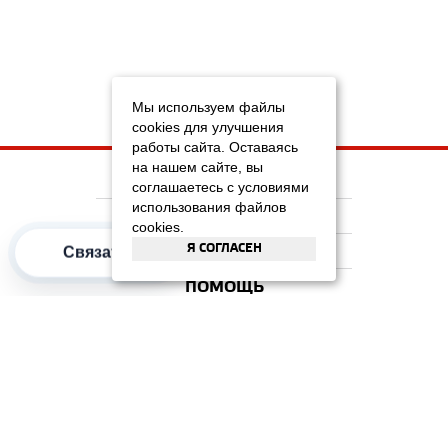
Мы используем файлы
cookies для улучшения
работы сайта. Оставаясь
на нашем сайте, вы
НА ГЛАВНУЮ
соглашаетесь с условиями
использования файлов
КОМПАНИЯ
cookies.
Я СОГЛАСЕН
ИНФОРМАЦИЯ
Связаться
ПОМОЩЬ
ПОПУЛЯРНЫЕ КАТЕГОРИИ
2012–2026 OOO "Рускойл Групп"
Все права защищены