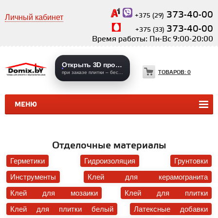
373-40-00
+375 (29)
Личный кабинет
373-40-00
+375 (33)
Время работы: Пн-Вс 9:00-20:00
Открыть 3D проекты
ТОВАРОВ:
0
при заказе плитки – бесплатно
МЕНЮ
КЕРАМИЧЕСКАЯ ПЛИТКА
КЕРАМОГРАНИТ
Отделочные материалы
Герметики
Гидроизоляция
Грунтовки
Инструменты
Клей для керамогранита
Клей для мозаики
Клей для плитки
Клей для плитки белый
Латексные добавки