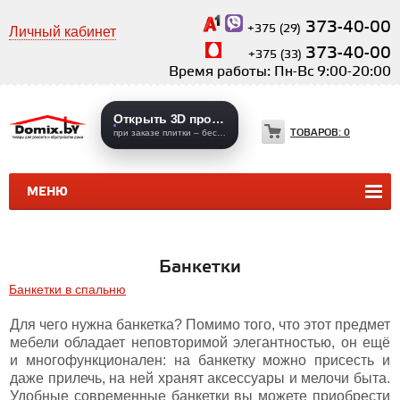
373-40-00
+375 (29)
Личный кабинет
373-40-00
+375 (33)
Время работы: Пн-Вс 9:00-20:00
Открыть 3D проекты
ТОВАРОВ:
0
при заказе плитки – бесплатно
МЕНЮ
КЕРАМИЧЕСКАЯ ПЛИТКА
КЕРАМОГРАНИТ
Банкетки
Банкетки в спальню
Для чего нужна банкетка? Помимо того, что этот предмет
мебели обладает неповторимой элегантностью, он ещё
и многофункционален: на банкетку можно присесть и
даже прилечь, на ней хранят аксессуары и мелочи быта.
Удобные современные банкетки вы можете приобрести