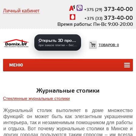
373-40-00
+375 (29)
Личный кабинет
373-40-00
+375 (33)
Время работы: Пн-Вс 9:00-20:00
Открыть 3D проекты
ТОВАРОВ:
0
при заказе плитки – бесплатно
МЕНЮ
КЕРАМИЧЕСКАЯ ПЛИТКА
КЕРАМОГРАНИТ
Журнальные столики
Стеклянные журнальные столики
Журнальный столик выполняет в доме множество
функций: он может быть как элегантным украшением
интерьера, так и незаменимым помощником для работы
и отдыха. Вот почему журнальные столики в Минске и
других городах пользуются таким спросом – им всегда