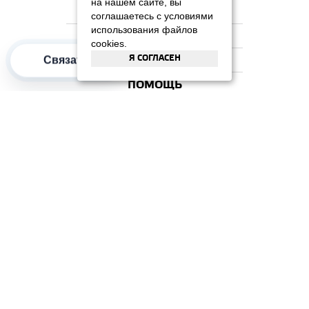
на нашем сайте, вы
НА ГЛАВНУЮ
соглашаетесь с условиями
использования файлов
КОМПАНИЯ
cookies.
Связаться
Я СОГЛАСЕН
ИНФОРМАЦИЯ
ПОМОЩЬ
ПОПУЛЯРНЫЕ КАТЕГОРИИ
2012–2026 OOO "Рускойл Групп"
Все права защищены
ОТЗЫВЫ НА
ДОМИКС
4.3
/
5
(37 отзывов)