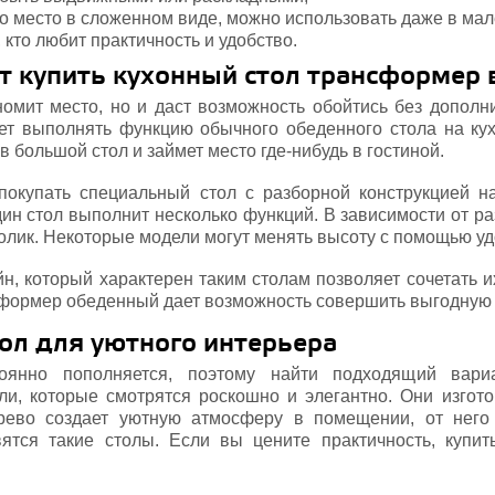
о место в сложенном виде, можно использовать даже в мал
 кто любит практичность и удобство.
т купить кухонный стол трансформер 
номит место, но и даст возможность обойтись без дополни
ет выполнять функцию обычного обеденного стола на кух
 большой стол и займет место где-нибудь в гостиной.
покупать специальный стол с разборной конструкцией н
дин стол выполнит несколько функций. В зависимости от р
олик. Некоторые модели могут менять высоту с помощью уд
н, который характерен таким столам позволяет сочетать и
сформер обеденный дает возможность совершить выгодную 
ол для уютного интерьера
тоянно пополняется, поэтому найти подходящий вари
ли, которые смотрятся роскошно и элегантно. Они изгот
рево создает уютную атмосферу в помещении, от него
вятся такие столы. Если вы цените практичность, купи