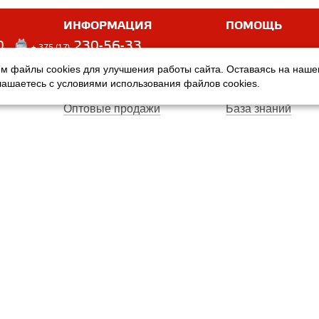
ИНФОРМАЦИЯ
ПОМОЩЬ
0
230-56-33
+ 375 (17)
м файлы cookies для улучшения работы сайта. Оставаясь на наш
Оплата
Услуги
глашаетесь с условиями использования файлов cookies.
Доставка
Производители
Оптовые продажи
База знаний
Гарантия
Вопросы и ответ
Магазины
Договор публичн