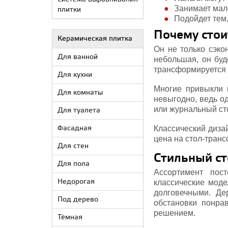
Занимает мал
плитки
Подойдет тем,
Почему стои
Керамическая плитка
Он не только сэко
Для ванной
небольшая, он буд
трансформируется в
Для кухни
Многие привыкли 
Для комнаты
невыгодно, ведь о
или журнальный ст
Для туалета
Классический дизай
Фасадная
цена на стол-тран
Для стен
Стильный ст
Для пола
Ассортимент пос
Недорогая
классические моде
долговечными. Де
Под дерево
обстановки понра
решением.
Тёмная