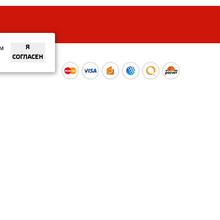
ем
Я
СОГЛАСЕН
ы
Время работы интернет-
ой оферты
магазина: Пн-Вс 09:00 – 20:00
Информация носит
ознакомительный характер и
не является публичной офертой.
Наличие и
актуальные цены вы можете
уточнить по телефону
+375 (29) 373-40-30 или в нашем
салоне.
© ООО «Рускойл Групп» —
розничный салон продаж
керамической плитки,