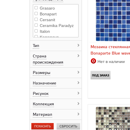
Grasaro
Bonapart
Cersanit
Ceramika Paradyz
Italon
Kerranova
Alma Ceramica
Тип
Мозаика стеклянна
Керама Марацци
Bonaparte Blue wav
Страна
Нет в наличии
происхождения
Размеры
ПОД ЗАКАЗ
Назначение
Рисунок
Коллекция
Материал
ПОКАЗАТЬ
СБРОСИТЬ