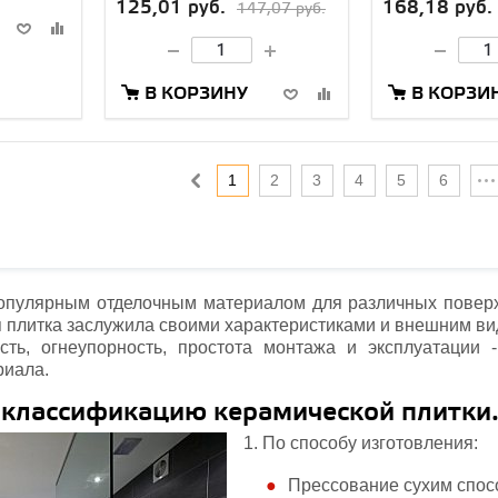
125,01 руб.
168,18 руб.
147,07 руб.
В КОРЗИНУ
В КОРЗИ
1
2
3
4
5
6
опулярным отделочным материалом для различных повер
 плитка заслужила своими характеристиками и внешним вид
сть, огнеупорность, простота монтажа и эксплуатации
риала.
классификацию керамической плитки
1. По способу изготовления:
Прессование сухим спос