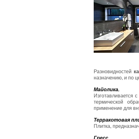
Разновидностей
к
назначению, и по 
Майолика.
Изготавливается с
термической обра
применение для вну
Терракотовая пл
Плитка, предназна
Гресс.