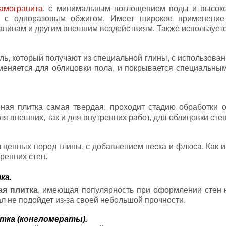
амогранита
, с минимальным поглощением воды и высоко
ы с одноразовым обжигом. Имеет широкое применение 
апинам и другим внешним воздействиям. Также используетс
ль, который получают из специальной глины, с использова
меняется для облицовки пола, и покрывается специальны
нная плитка самая твердая, проходит стадию обработки 
ля внешних, так и для внутренних работ, для облицовки стен
з ценных пород глины, с добавлением песка и флюса. Как 
ренних стен.
ка.
ая плитка
, имеющая популярность при оформлении стен ку
л не подойдет из-за своей небольшой прочности.
тка (конгломераты).