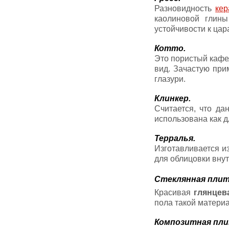
Разновидность
кер
каолиновой глин
устойчивости к цар
Котто.
Это пористый кафе
вид. Зачастую при
глазури.
Клинкер.
Считается, что да
использована как д
Терралья.
Изготавливается и
для облицовки внут
Стеклянная плит
Красивая
глянцев
пола такой материа
Композитная пли