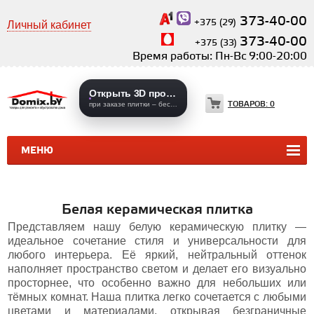
373-40-00
+375 (29)
Личный кабинет
373-40-00
+375 (33)
Время работы: Пн-Вс 9:00-20:00
Открыть 3D проекты
ТОВАРОВ:
0
при заказе плитки – бесплатно
МЕНЮ
КЕРАМИЧЕСКАЯ ПЛИТКА
КЕРАМОГРАНИТ
Белая керамическая плитка
Представляем нашу белую керамическую плитку —
идеальное сочетание стиля и универсальности для
любого интерьера. Её яркий, нейтральный оттенок
наполняет пространство светом и делает его визуально
просторнее, что особенно важно для небольших или
тёмных комнат. Наша плитка легко сочетается с любыми
цветами и материалами, открывая безграничные