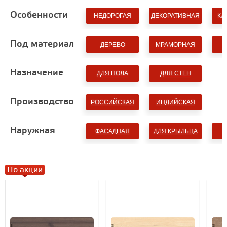
Особенности
НЕДОРОГАЯ
ДЕКОРАТИВНАЯ
КЛ
Под материал
ДЕРЕВО
МРАМОРНАЯ
Назначение
ДЛЯ ПОЛА
ДЛЯ СТЕН
Производство
РОССИЙСКАЯ
ИНДИЙСКАЯ
Наружная
ФАСАДНАЯ
ДЛЯ КРЫЛЬЦА
По акции