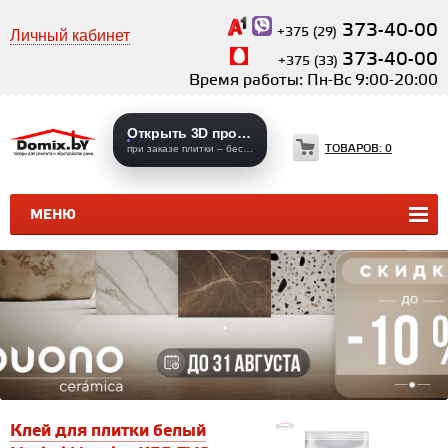
373-40-00
+375 (29)
Личный кабинет
373-40-00
+375 (33)
Время работы: Пн-Вс 9:00-20:00
Открыть 3D проекты
ТОВАРОВ:
0
при заказе плитки – бесплатно
МЕНЮ
КЕРАМИЧЕСКАЯ ПЛИТКА
КЕРАМОГРАНИТ
.
Клей для плитки белый
К