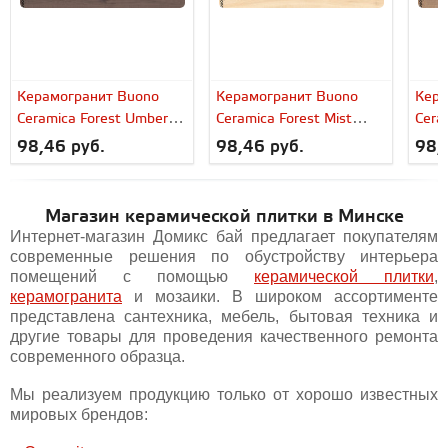
Керамогранит Buono
Керамогранит Buono
Кера
Ceramica Forest Umber
Ceramica Forest Mist
Cera
Matt арт. F4508M
Matt арт. F4507M
Matt
98,46 руб.
98,46 руб.
98,
(20x120) матовый
(20x120) матовый
(20x
Магазин керамической плитки в Минске
Интернет-магазин Домикс бай предлагает покупателям
современные решения по обустройству интерьера
помещений с помощью
керамической плитки
,
керамогранита
и мозаики. В широком ассортименте
представлена сантехника, мебель, бытовая техника и
другие товары для проведения качественного ремонта
современного образца.
Мы реализуем продукцию только от хорошо известных
мировых брендов: