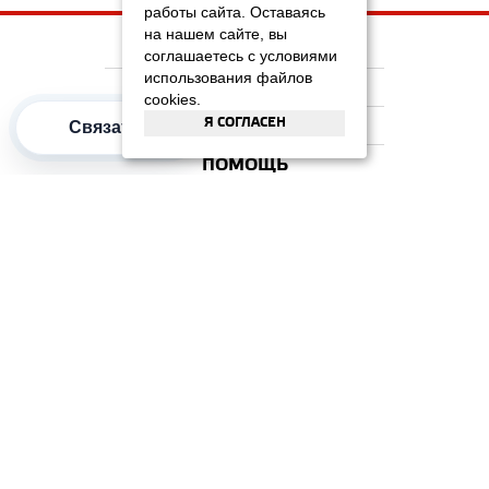
работы сайта. Оставаясь
на нашем сайте, вы
НА ГЛАВНУЮ
соглашаетесь с условиями
использования файлов
КОМПАНИЯ
cookies.
Я СОГЛАСЕН
ИНФОРМАЦИЯ
Связаться
ПОМОЩЬ
ПОПУЛЯРНЫЕ КАТЕГОРИИ
2012–2026 OOO "Рускойл Групп"
Все права защищены
ОТЗЫВЫ НА
ДОМИКС