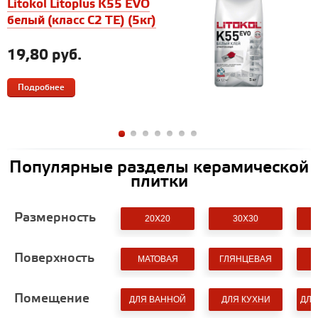
Litokol Litoplus K55 EVO
L
белый (класс С2 TЕ) (5кг)
б
(
19,80 руб.
Подробнее
Популярные разделы керамической
плитки
Размерность
20X20
30X30
Поверхность
МАТОВАЯ
ГЛЯНЦЕВАЯ
Помещение
ДЛЯ ВАННОЙ
ДЛЯ КУХНИ
ДЛЯ