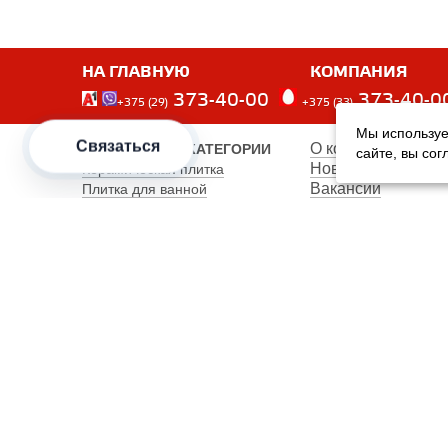
НА ГЛАВНУЮ
КОМПАНИЯ
373-40-00
373-40-0
+375 (29)
+375 (33)
Мы используе
Связаться
О компании
ПОПУЛЯРНЫЕ КАТЕГОРИИ
сайте, вы со
Новости
Керамическая плитка
Вакансии
Плитка для ванной
Наши сотрудники
Плитка для пола
Карта сайта
Керамогранит
Клинкерная плитка
Унитазы
Мебель
Банкетки
Столы обеденные
Столы кухонные
2012–2026 OOO "Рускойл Групп"
Все права защищены