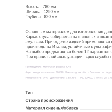
Высота - 780 мм
Ширина - 1250 мм
Глубина - 820 мм
Основным материалом для изготовления данн
Каркас стула собирается на шиповых и шкан
эмульсии. При отделке изделий применяются
производства Италии, устойчивые к ультраф
На выбор предлагаются более 12 вариантов ок
При правильной эксплуатации - срок службы н
Производитель: Мебельная фабрика "Юта"
Адрес завода изготовителя: 606520, Нижегородская обл., г. Заволжье, ул. Инду
Импортер в РБ: ОАО " Дом торговли "Свислочь "", РБ, 220002, г. Минск, ул. Сто
Тип
Страна происхождения
Материал сиденья/обивка