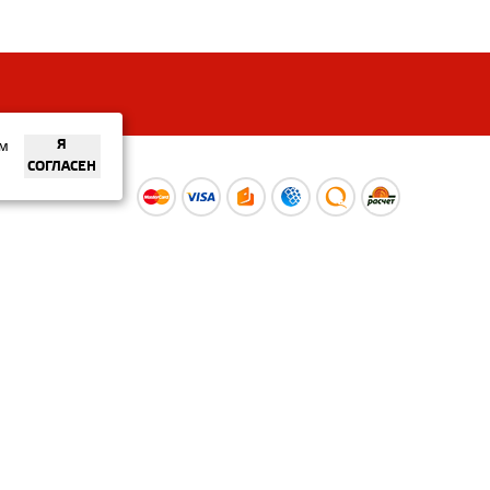
ем
Я
СОГЛАСЕН
ы
Время работы интернет-
ой оферты
магазина: Пн-Вс 09:00 – 20:00
Информация носит
ознакомительный характер и
не является публичной офертой.
Наличие и
актуальные цены вы можете
уточнить по телефону
+375 (29) 373-40-30 или в нашем
салоне.
© ООО «Рускойл Групп» —