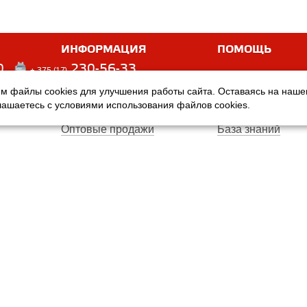
ИНФОРМАЦИЯ
ПОМОЩЬ
0
230-56-33
+ 375 (17)
м файлы cookies для улучшения работы сайта. Оставаясь на наш
Оплата
Услуги
глашаетесь с условиями использования файлов cookies.
Доставка
Производители
Оптовые продажи
База знаний
Гарантия
Вопросы и ответ
Магазины
Договор публичн