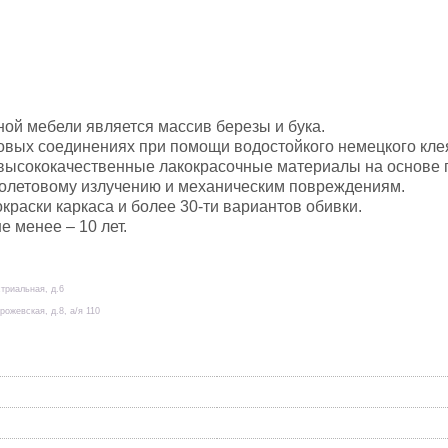
ой мебели является массив березы и бука.
товых соединениях при помощи водостойкого немецкого кле
 высококачественные лакокрасочные материалы на основе 
иолетовому излучению и механическим повреждениям.
раски каркаса и более 30-ти вариантов обивки.
е менее – 10 лет.
стриальная, д.6
рожевская, д.8, а/я 110