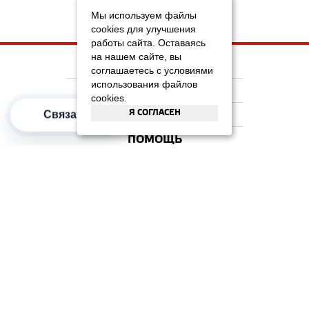
Мы используем файлы
cookies для улучшения
работы сайта. Оставаясь
на нашем сайте, вы
НА ГЛАВНУЮ
соглашаетесь с условиями
использования файлов
КОМПАНИЯ
cookies.
Связаться
Я СОГЛАСЕН
ИНФОРМАЦИЯ
ПОМОЩЬ
ПОПУЛЯРНЫЕ КАТЕГОРИИ
2012–2026 OOO "Рускойл Групп"
Все права защищены
ОТЗЫВЫ НА