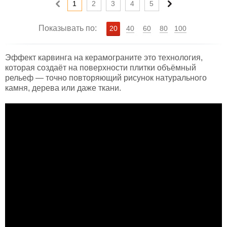
1
2
3
4
5
Показывать по:
20
40
60
80
100
Эффект карвинга на керамограните это технология,
которая создаёт на поверхности плитки объёмный
рельеф — точно повторяющий рисунок натурального
камня, дерева или даже ткани.