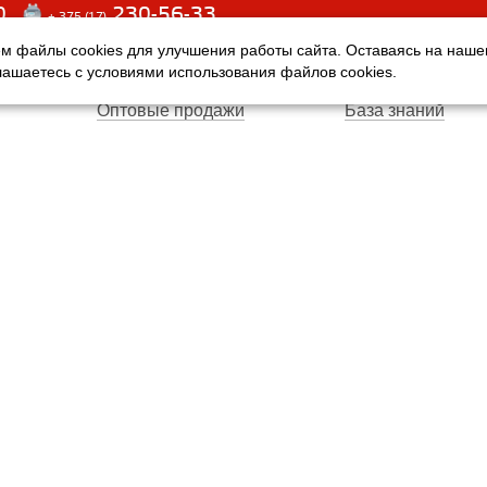
0
230-56-33
+ 375 (17)
м файлы cookies для улучшения работы сайта. Оставаясь на наш
Оплата
Услуги
глашаетесь с условиями использования файлов cookies.
Доставка
Производители
Оптовые продажи
База знаний
Гарантия
Вопросы и ответ
Магазины
Договор публичн