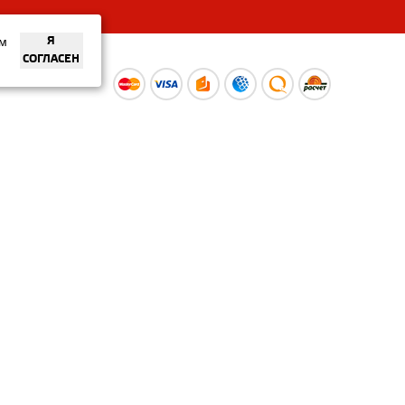
ем
Я
СОГЛАСЕН
ы
Время работы интернет-
ой оферты
магазина: Пн-Вс 09:00 – 20:00
Информация носит
ознакомительный характер и
не является публичной офертой.
Наличие и
актуальные цены вы можете
уточнить по телефону
+375 (29) 373-40-30 или в нашем
салоне.
© ООО «Рускойл Групп» —
розничный салон продаж
керамической плитки,
керамогранита и сантехники.
Политика о защите