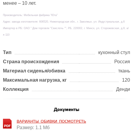
менее – 10 лет.
Производитель: Мебельная фабрика "Юта"
Адрес завода изготовителя: 606520, Нижегородская обл., г. Заволжье, ул. Индустриальная, д.6
Импортер в РБ: ОАО " Дом торговли "Свислочь "", РБ, 220002, г. Минск, ул. Сторожевская, д.8, а/
я 110
Тип
кухонный стул
Страна происхождения
Россия
Материал сиденья/обивка
ткань
Максимальная нагрузка, кг
120
Коллекция
Денди
Документы
ВАРИАНТЫ_ОБИВКИ_ПОСМОТРЕТЬ
Размер: 1.1 Мб