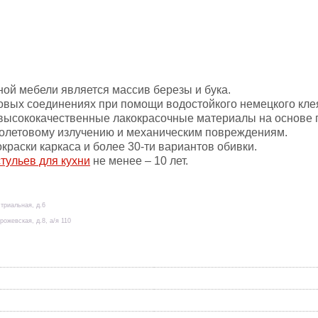
ой мебели является массив березы и бука.
товых соединениях при помощи водостойкого немецкого кле
 высококачественные лакокрасочные материалы на основе 
иолетовому излучению и механическим повреждениям.
раски каркаса и более 30-ти вариантов обивки.
стульев для кухни
не менее – 10 лет.
стриальная, д.6
рожевская, д.8, а/я 110