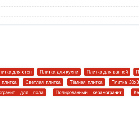
литка для стен
Плитка для кухни
Плитка для ванной
П
 плитка
Светлая плитка
Тёмная плитка
Плитка 30x
огранит для пола
Полированный керамогранит
К