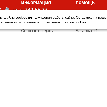
ИНФОРМАЦИЯ
ПОМОЩЬ
0
230-56-33
+ 375 (17)
м файлы cookies для улучшения работы сайта. Оставаясь на наш
Оплата
Услуги
глашаетесь с условиями использования файлов cookies.
Доставка
Производители
Оптовые продажи
База знаний
Гарантия
Вопросы и ответ
Магазины
Договор публичн