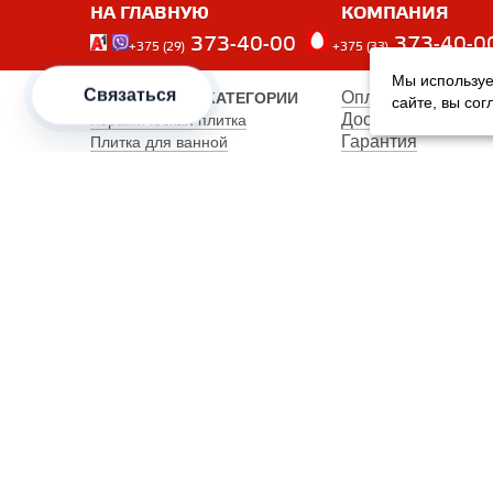
НА ГЛАВНУЮ
КОМПАНИЯ
373-40-00
373-40-0
+375 (29)
+375 (33)
Мы используе
Связаться
Оплата
ПОПУЛЯРНЫЕ КАТЕГОРИИ
сайте, вы со
Доставка
Керамическая плитка
Гарантия
Плитка для ванной
Производители
Плитка для пола
Карта сайта
Керамогранит
Клинкерная плитка
Унитазы
Мебель
Банкетки
Столы обеденные
Столы кухонные
2012–2026 OOO "Рускойл Групп"
Все права защищены