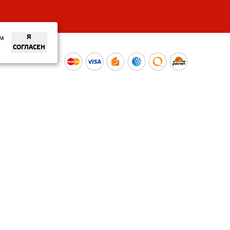
ем
Я
СОГЛАСЕН
ы
Время работы интернет-
ой оферты
магазина: Пн-Вс 09:00 – 20:00
Информация носит
ознакомительный характер и
не является публичной офертой.
Наличие и
актуальные цены вы можете
уточнить по телефону
+375 (29) 373-40-30 или в нашем
салоне.
© ООО «Рускойл Групп» —
розничный салон продаж
керамической плитки,
керамогранита и сантехники.