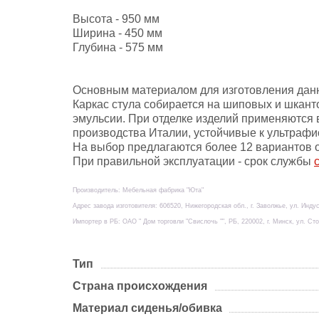
Высота - 950 мм
Ширина - 450 мм
Глубина - 575 мм
Основным материалом для изготовления данн
Каркас стула собирается на шиповых и шкан
эмульсии. При отделке изделий применяются
производства Италии, устойчивые к ультраф
На выбор предлагаются более 12 вариантов ок
При правильной эксплуатации - срок службы
Производитель: Мебельная фабрика "Юта"
Адрес завода изготовителя: 606520, Нижегородская обл., г. Заволжье, ул. Инду
Импортер в РБ: ОАО " Дом торговли "Свислочь "", РБ, 220002, г. Минск, ул. Сто
Тип
Страна происхождения
Материал сиденья/обивка