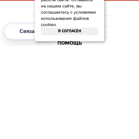
на нашем сайте, вы
НА ГЛАВНУЮ
соглашаетесь с условиями
использования файлов
КОМПАНИЯ
cookies.
Я СОГЛАСЕН
Связаться
ИНФОРМАЦИЯ
ПОМОЩЬ
ПОПУЛЯРНЫЕ КАТЕГОРИИ
2012–2026 OOO "Рускойл Групп"
Все права защищены
ОТЗЫВЫ НА
ДОМИКС
4.3
/
5
(37 отзывов)