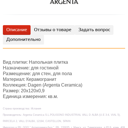
Описание
Отзывы о товаре
Задать вопрос
Дополнительно
Вид плитки: Напольная плитка
Назначение: для гостиной
Размещение: для стен, для пола
Материал: Керамогранит
Коллекция: Dagen (Argenta Ceramica)
Размер: 20х120х0,9
Единица измерения: кв.м.
Страна производства: Испания
Производитель: Argenta Ceramica S.L.POLIGONO INDUSTRIAL VALL D ALBA (U.E 3-4, VIAL 5),
PARCELA 2, VALL D'ALBA, 12194, CASTELLON, SPAIN
Импортер в РБ: ООО " Арткерамика-Бел ", РБ, 220035, г. Минск, ул. Тимирязева, д.65 Б, комн. 409