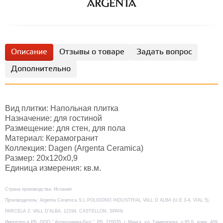
Описание
Отзывы о товаре
Задать вопрос
Дополнительно
Вид плитки: Напольная плитка
Назначение: для гостиной
Размещение: для стен, для пола
Материал: Керамогранит
Коллекция: Dagen (Argenta Ceramica)
Размер: 20х120х0,9
Единица измерения: кв.м.
Страна производства: Испания
Производитель: Argenta Ceramica S.L.POLIGONO INDUSTRIAL VALL D ALBA (U.E 3-4, VIAL 5),
PARCELA 2, VALL D'ALBA, 12194, CASTELLON, SPAIN
Импортер в РБ: ООО " Арткерамика-Бел ", РБ, 220035, г. Минск, ул. Тимирязева, д.65 Б, комн. 409