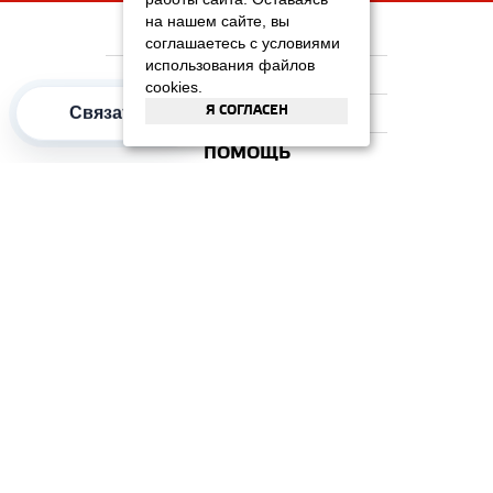
на нашем сайте, вы
НА ГЛАВНУЮ
соглашаетесь с условиями
использования файлов
КОМПАНИЯ
cookies.
Я СОГЛАСЕН
Связаться
ИНФОРМАЦИЯ
ПОМОЩЬ
ПОПУЛЯРНЫЕ КАТЕГОРИИ
2012–2026 OOO "Рускойл Групп"
Все права защищены
ОТЗЫВЫ НА
ДОМИКС
4.3
/
5
(37 отзывов)