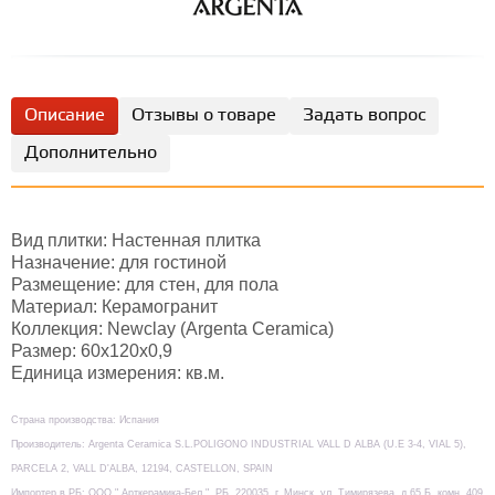
Описание
Отзывы о товаре
Задать вопрос
Дополнительно
Вид плитки: Настенная плитка
Назначение: для гостиной
Размещение: для стен, для пола
Материал: Керамогранит
Коллекция: Newclay (Argenta Ceramica)
Размер: 60х120х0,9
Единица измерения: кв.м.
Страна производства: Испания
Производитель: Argenta Ceramica S.L.POLIGONO INDUSTRIAL VALL D ALBA (U.E 3-4, VIAL 5),
PARCELA 2, VALL D'ALBA, 12194, CASTELLON, SPAIN
Импортер в РБ: ООО " Арткерамика-Бел ", РБ, 220035, г. Минск, ул. Тимирязева, д.65 Б, комн. 409