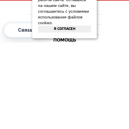
на нашем сайте, вы
НА ГЛАВНУЮ
соглашаетесь с условиями
использования файлов
КОМПАНИЯ
cookies.
Я СОГЛАСЕН
ИНФОРМАЦИЯ
Связаться
ПОМОЩЬ
ПОПУЛЯРНЫЕ КАТЕГОРИИ
2012–2026 OOO "Рускойл Групп"
Все права защищены
ОТЗЫВЫ НА
ДОМИКС
4.3
/
5
(37 отзывов)