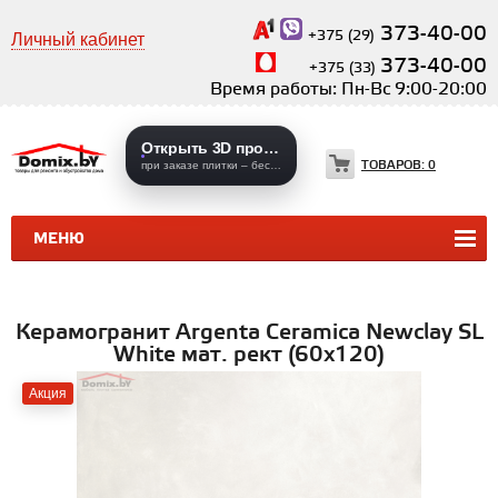
373-40-00
+375 (29)
Личный кабинет
373-40-00
+375 (33)
Время работы: Пн-Вс 9:00-20:00
Открыть 3D проекты
ТОВАРОВ:
0
при заказе плитки – бесплатно
МЕНЮ
КЕРАМИЧЕСКАЯ ПЛИТКА
КЕРАМОГРАНИТ
Керамогранит Argenta Ceramica Newclay SL
White мат. рект (60х120)
Акция