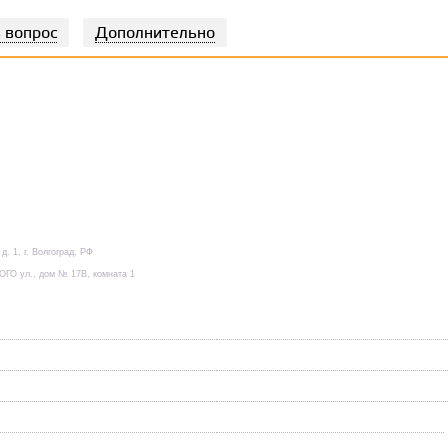
 вопрос
Дополнительно
. 1, г. Волгоград, РФ
ОГО ул., дом № 17В, комната 1