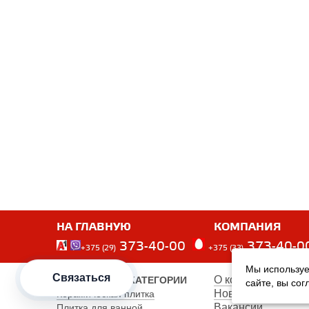
НА ГЛАВНУЮ
КОМПАНИЯ
373-40-00
373-40-0
+375 (29)
+375 (33)
Мы используе
Связаться
О компании
ПОПУЛЯРНЫЕ КАТЕГОРИИ
сайте, вы со
Новости
Керамическая плитка
Вакансии
Плитка для ванной