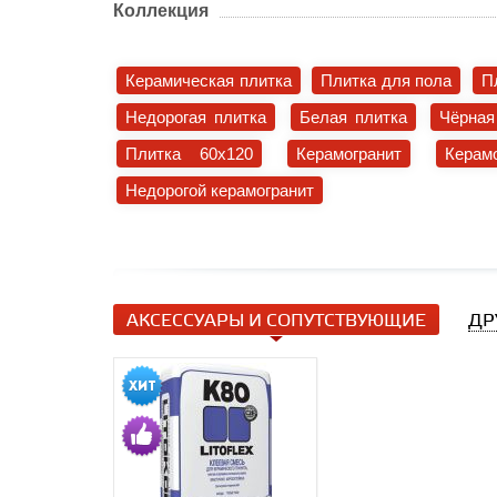
Коллекция
Керамическая плитка
Плитка для пола
П
Недорогая плитка
Белая плитка
Чёрная
Плитка 60x120
Керамогранит
Керам
Недорогой керамогранит
АКСЕССУАРЫ И СОПУТСТВУЮЩИЕ
ДР