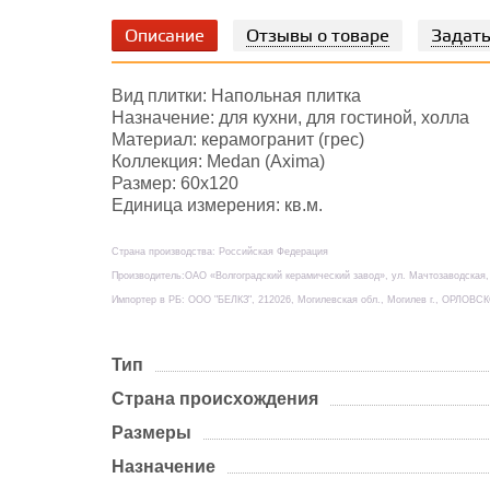
Описание
Отзывы о товаре
Задать
Вид плитки: Напольная плитка
Назначение: для кухни, для гостиной, холла
Материал: керамогранит (грес)
Коллекция: Medan (Axima)
Размер: 60х120
Единица измерения: кв.м.
Страна производства: Российская Федерация
Производитель:ОАО «Волгоградский керамический завод», ул. Мачтозаводская, д
Импортер в РБ: ООО "БЕЛКЗ", 212026, Могилевская обл., Могилев г., ОРЛОВСК
Тип
Страна происхождения
Размеры
Назначение