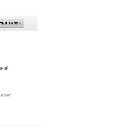
ТЬ В 1 КЛИК
анной
 может