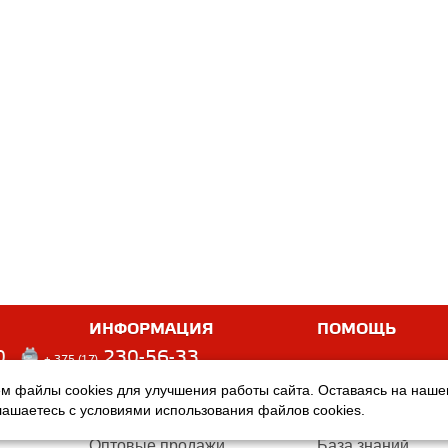
ИНФОРМАЦИЯ
ПОМОЩЬ
0
230-56-33
+ 375 (17)
м файлы cookies для улучшения работы сайта. Оставаясь на наш
Оплата
Услуги
глашаетесь с условиями использования файлов cookies.
Доставка
Производители
Оптовые продажи
База знаний