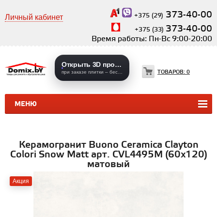
373-40-00
+375 (29)
Личный кабинет
373-40-00
+375 (33)
Время работы: Пн-Вс 9:00-20:00
Открыть 3D проекты
ТОВАРОВ:
0
при заказе плитки – бесплатно
МЕНЮ
КЕРАМИЧЕСКАЯ ПЛИТКА
КЕРАМОГРАНИТ
Керамогранит Buono Ceramica Clayton
Colori Snow Matt арт. CVL4495M (60x120)
матовый
Акция