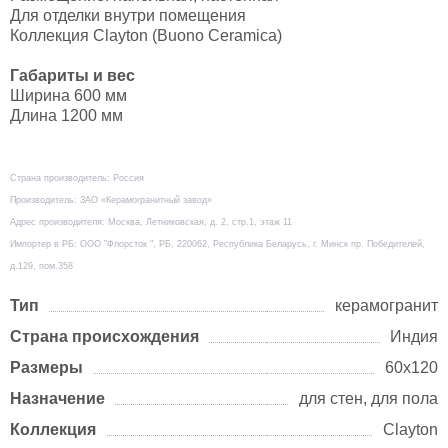
Для отделки внутри помещения
Коллекция Clayton (Buono Ceramica)
Габариты и вес
Ширина 600 мм
Длина 1200 мм
Страна производитель: Россия
Производитель: ЗАО «Керамогранитный завод»
Адрес производителя: Москва, Летниковская, д. 2, стр.1, этаж 11
Импортер в РБ: ООО "Флорсток ", РБ, 220062, Республика Беларусь, г. Минск пр. Победителей,
д.129, пом.358
Тип
керамогранит
Страна происхождения
Индия
Размеры
60х120
Назначение
для стен, для пола
Коллекция
Clayton