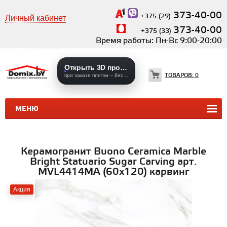
373-40-00
+375 (29)
Личный кабинет
373-40-00
+375 (33)
Время работы: Пн-Вс 9:00-20:00
Открыть 3D проекты
ТОВАРОВ:
0
при заказе плитки – бесплатно
МЕНЮ
КЕРАМИЧЕСКАЯ ПЛИТКА
КЕРАМОГРАНИТ
Керамогранит Buono Ceramica Marble
Bright Statuario Sugar Carving арт.
MVL4414MA (60x120) карвинг
Акция