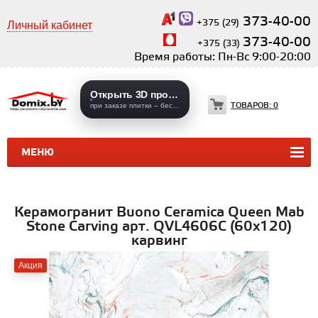
373-40-00
+375 (29)
Личный кабинет
373-40-00
+375 (33)
Время работы: Пн-Вс 9:00-20:00
Открыть 3D проекты
ТОВАРОВ:
0
при заказе плитки – бесплатно
МЕНЮ
КЕРАМИЧЕСКАЯ ПЛИТКА
КЕРАМОГРАНИТ
Керамогранит Buono Ceramica Queen Mab
Stone Carving арт. QVL4606C (60x120)
карвинг
Акция