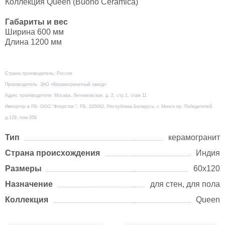
Коллекция Queen (Buono Ceramica)
Габариты и вес
Ширина 600 мм
Длина 1200 мм
Страна производитель: Россия
Производитель: ЗАО «Керамогранитный завод»
Адрес производителя: Москва, Летниковская, д. 2, стр.1, этаж 11
Импортер в РБ: ООО "Флорсток ", РБ, 220062, Республика Беларусь, г. Минск пр. Победителей,
д.129, пом.358
Тип
керамогранит
Страна происхождения
Индия
Размеры
60х120
Назначение
для стен, для пола
Коллекция
Queen