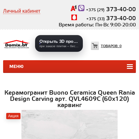
373-40-00
+375 (29)
Личный кабинет
373-40-00
+375 (33)
Время работы: Пн-Вс 9:00-20:00
Открыть 3D проекты
ТОВАРОВ:
0
при заказе плитки – бесплатно
МЕНЮ
КЕРАМИЧЕСКАЯ ПЛИТКА
КЕРАМОГРАНИТ
Керамогранит Buono Ceramica Queen Rania
Design Carving арт. QVL4609C (60x120)
карвинг
Акция