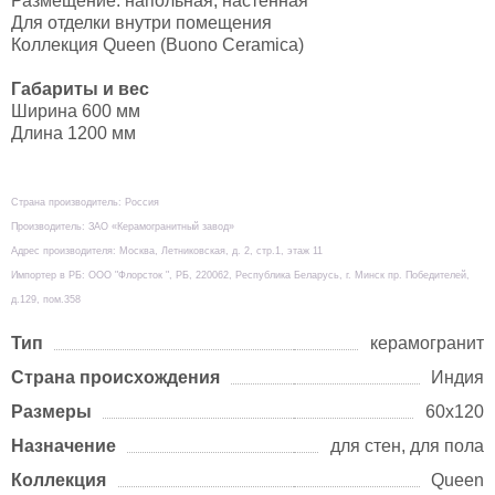
Размещение: напольная, настенная
Для отделки внутри помещения
Коллекция Queen (Buono Ceramica)
Габариты и вес
Ширина 600 мм
Длина 1200 мм
Страна производитель: Россия
Производитель: ЗАО «Керамогранитный завод»
Адрес производителя: Москва, Летниковская, д. 2, стр.1, этаж 11
Импортер в РБ: ООО "Флорсток ", РБ, 220062, Республика Беларусь, г. Минск пр. Победителей,
д.129, пом.358
Тип
керамогранит
Страна происхождения
Индия
Размеры
60х120
Назначение
для стен, для пола
Коллекция
Queen