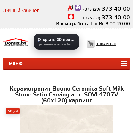
373-40-00
+375 (29)
Личный кабинет
373-40-00
+375 (33)
Время работы: Пн-Вс 9:00-20:00
Открыть 3D проекты
ТОВАРОВ:
0
при заказе плитки – бесплатно
МЕНЮ
КЕРАМИЧЕСКАЯ ПЛИТКА
КЕРАМОГРАНИТ
Керамогранит Buono Ceramica Soft Milk
Stone Satin Carving арт. SOVL4707V
(60x120) карвинг
Акция