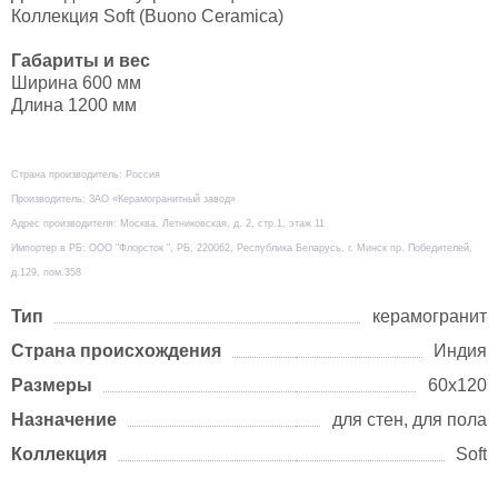
Коллекция Soft (Buono Ceramica)
Габариты и вес
Ширина 600 мм
Длина 1200 мм
Страна производитель: Россия
Производитель: ЗАО «Керамогранитный завод»
Адрес производителя: Москва, Летниковская, д. 2, стр.1, этаж 11
Импортер в РБ: ООО "Флорсток ", РБ, 220062, Республика Беларусь, г. Минск пр. Победителей,
д.129, пом.358
Тип
керамогранит
Страна происхождения
Индия
Размеры
60х120
Назначение
для стен, для пола
Коллекция
Soft