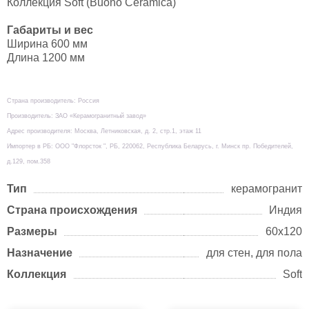
Коллекция Soft (Buono Ceramica)
Габариты и вес
Ширина 600 мм
Длина 1200 мм
Страна производитель: Россия
Производитель: ЗАО «Керамогранитный завод»
Адрес производителя: Москва, Летниковская, д. 2, стр.1, этаж 11
Импортер в РБ: ООО "Флорсток ", РБ, 220062, Республика Беларусь, г. Минск пр. Победителей,
д.129, пом.358
Тип
керамогранит
Страна происхождения
Индия
Размеры
60х120
Назначение
для стен, для пола
Коллекция
Soft