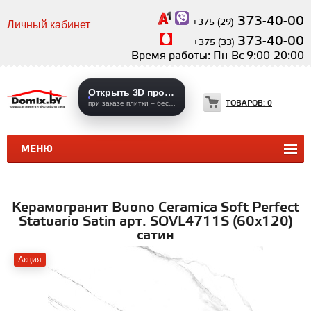
373-40-00
+375 (29)
Личный кабинет
373-40-00
+375 (33)
Время работы: Пн-Вс 9:00-20:00
Открыть 3D проекты
ТОВАРОВ:
0
при заказе плитки – бесплатно
МЕНЮ
КЕРАМИЧЕСКАЯ ПЛИТКА
КЕРАМОГРАНИТ
Керамогранит Buono Ceramica Soft Perfect
Statuario Satin арт. SOVL4711S (60x120)
сатин
Акция