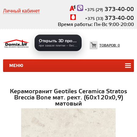
373-40-00
+375 (29)
Личный кабинет
373-40-00
+375 (33)
Время работы: Пн-Вс 9:00-20:00
Открыть 3D проекты
ТОВАРОВ:
0
при заказе плитки – бесплатно
МЕНЮ
КЕРАМИЧЕСКАЯ ПЛИТКА
КЕРАМОГРАНИТ
Керамогранит Geotiles Ceramica Stratos
Breccia Bone мат. рект. (60х120х0,9)
матовый