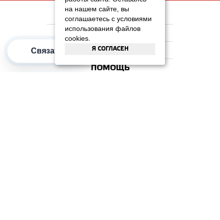
на нашем сайте, вы
НА ГЛАВНУЮ
соглашаетесь с условиями
использования файлов
КОМПАНИЯ
cookies.
Я СОГЛАСЕН
Связаться
ИНФОРМАЦИЯ
ПОМОЩЬ
ПОПУЛЯРНЫЕ КАТЕГОРИИ
2012–2026 OOO "Рускойл Групп"
Все права защищены
ОТЗЫВЫ НА
ДОМИКС
4.3
/
5
(37 отзывов)