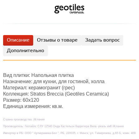
Описание
Отзывы о товаре
Задать вопрос
Дополнительно
Вид плитки: Напольная плитка
Назначение: для кухни, для гостиной, холла
Материал: керамогранит (грес)
Коллекция: Stratos Breccia (Geotiles Ceramica)
Размер: 60х120
Единица измерения: кв.м.
Страна производства: Испания
Производитель: Геотайлс СЛУ 12540 Онда Кастельон Карретера Вила -реаль км6 Испания
Импортер в РБ: ООО " Арткерамика-Бел ", РБ, 220035, г. Минск, ул. Тимирязева, д.65 Б, комн. 409