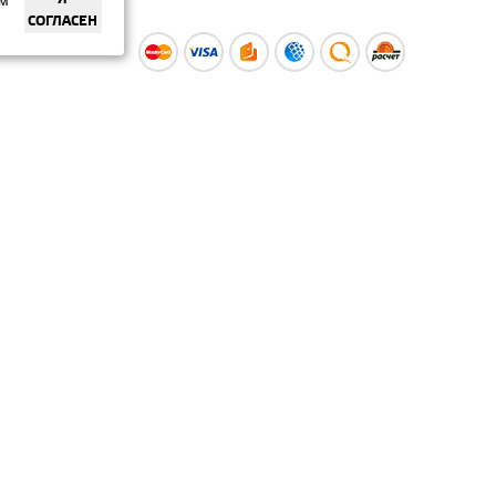
ем
СОГЛАСЕН
ы
Время работы интернет-
ой оферты
магазина: Пн-Вс 09:00 – 20:00
Информация носит
ознакомительный характер и
не является публичной офертой.
Наличие и
актуальные цены вы можете
уточнить по телефону
+375 (29) 373-40-30 или в нашем
салоне.
© ООО «Рускойл Групп» —
розничный салон продаж
керамической плитки,
керамогранита и сантехники.
Политика о защите
персональных данных