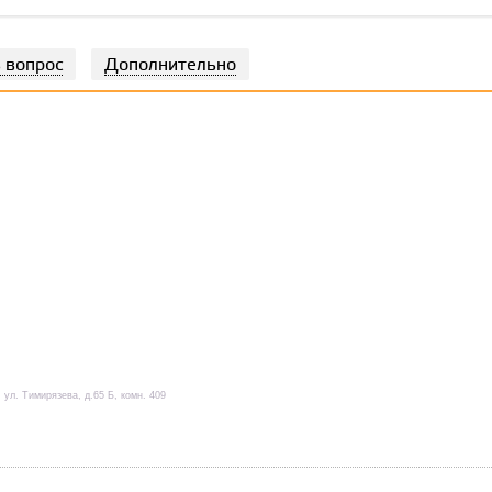
 вопрос
Дополнительно
 ул. Тимирязева, д.65 Б, комн. 409