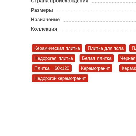
Страна происхождения
Размеры
Назначение
Коллекция
Керамическая плитка
Плитка для пола
П
Недорогая плитка
Белая плитка
Чёрная
Плитка 60x120
Керамогранит
Керам
Недорогой керамогранит