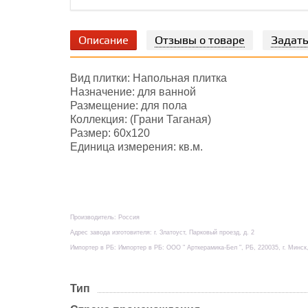
Описание
Отзывы о товаре
Задать
Вид плитки: Напольная плитка
Назначение: для ванной
Размещение: для пола
Коллекция: (Грани Таганая)
Размер: 60х120
Единица измерения: кв.м.
Производитель: Россия
Адрес завода изготовителя: г. Златоуст, Парковый проезд, д. 2
Импортер в РБ: Импортер в РБ: ООО " Арткерамика-Бел ", РБ, 220035, г. Минск,
Тип