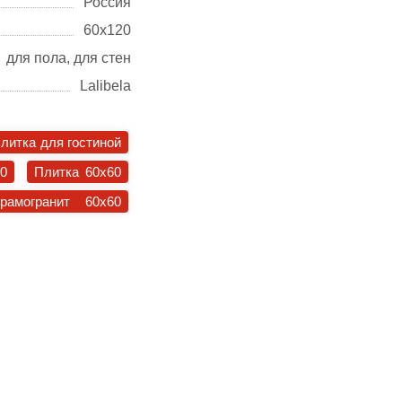
Россия
60х120
для пола, для стен
Lalibela
литка для гостиной
30
Плитка 60x60
ерамогранит 60x60