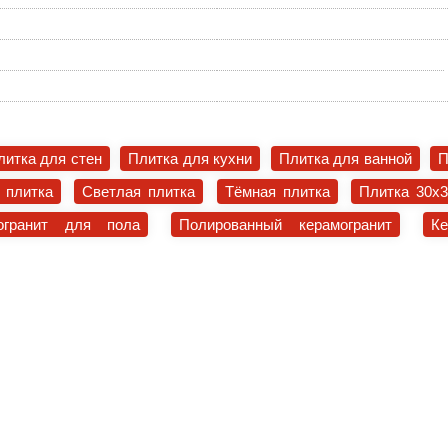
литка для стен
Плитка для кухни
Плитка для ванной
П
 плитка
Светлая плитка
Тёмная плитка
Плитка 30x
огранит для пола
Полированный керамогранит
К