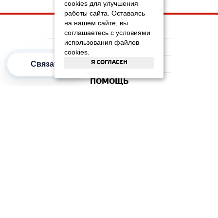
cookies для улучшения
работы сайта. Оставаясь
на нашем сайте, вы
НА ГЛАВНУЮ
соглашаетесь с условиями
использования файлов
КОМПАНИЯ
cookies.
Я СОГЛАСЕН
ИНФОРМАЦИЯ
Связаться
ПОМОЩЬ
ПОПУЛЯРНЫЕ КАТЕГОРИИ
2012–2026 OOO "Рускойл Групп"
Все права защищены
ОТЗЫВЫ НА
ДОМИКС