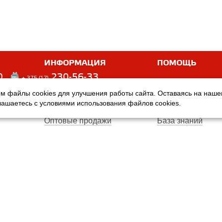
ИНФОРМАЦИЯ
ПОМОЩЬ
0
230-56-33
+ 375 (17)
м файлы cookies для улучшения работы сайта. Оставаясь на наш
Оплата
Услуги
глашаетесь с условиями использования файлов cookies.
Доставка
Производители
Оптовые продажи
База знаний
Гарантия
Вопросы и ответ
Магазины
Договор публичн