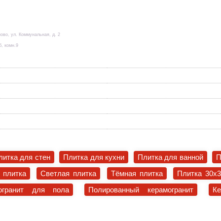
ово, ул. Коммунальная, д. 2
б, комн.9
литка для стен
Плитка для кухни
Плитка для ванной
П
 плитка
Светлая плитка
Тёмная плитка
Плитка 30x
огранит для пола
Полированный керамогранит
К