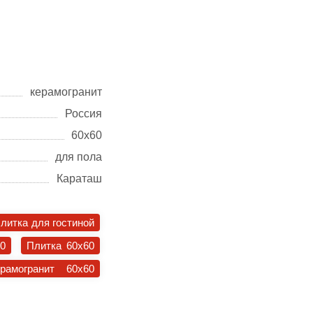
керамогранит
Россия
60х60
для пола
Караташ
литка для гостиной
30
Плитка 60x60
ерамогранит 60x60