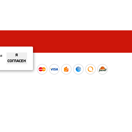
ем
Я
СОГЛАСЕН
ы
Время работы интернет-
ой оферты
магазина: Пн-Вс 09:00 – 20:00
Информация носит
ознакомительный характер и
не является публичной офертой.
Наличие и
актуальные цены вы можете
уточнить по телефону