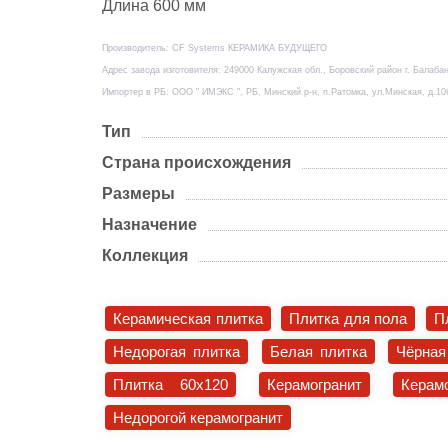
Длина 600 мм
Производитель: CF Systems КЕРАМИКА БУДУЩЕГО
Адрес завода изготовителя: 249000 Калужская обл., Боровский район г. Балабан
Импортер в РБ: ООО " ИМЭКС ", РБ, Минский р-н, п.Ратомка, ул.Минская, д.10
Тип
Страна происхождения
Размеры
Назначение
Коллекция
Керамическая плитка
Плитка для пола
П
Недорогая плитка
Белая плитка
Чёрная
Плитка 60x120
Керамогранит
Керам
Недорогой керамогранит