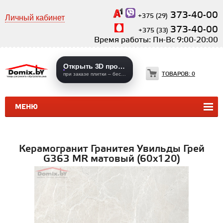
373-40-00
+375 (29)
Личный кабинет
373-40-00
+375 (33)
Время работы: Пн-Вс 9:00-20:00
Открыть 3D проекты
ТОВАРОВ:
0
при заказе плитки – бесплатно
МЕНЮ
КЕРАМИЧЕСКАЯ ПЛИТКА
КЕРАМОГРАНИТ
Керамогранит Гранитея Увильды Грей
G363 MR матовый (60х120)