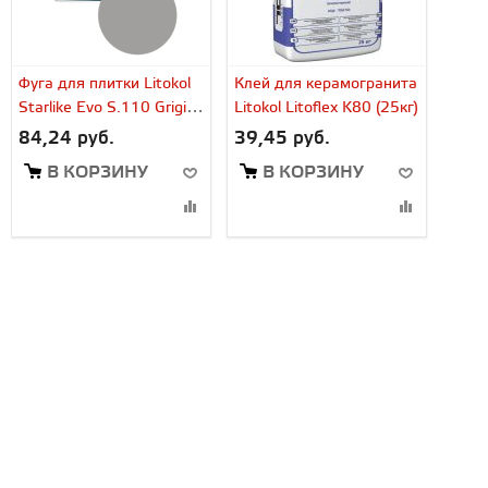
Фуга для плитки Litokol
Клей для керамогранита
Starlike Evo S.110 Grigio
Litokol Litoflex K80 (25кг)
Perla (1 кг)
84,24 руб.
39,45 руб.
В КОРЗИНУ
В КОРЗИНУ