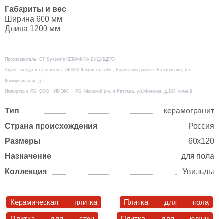
Габариты и вес
Ширина 600 мм
Длина 1200 мм
Производитель: CF Systems КЕРАМИКА БУДУЩЕГО
Адрес завода изготовителя: 249000 Калужская обл., Боровский район г. Балабаново, ул.
Коммунальная, д. 2
Импортер в РБ: ООО " ИМЭКС ", РБ, Минский р-н, п.Ратомка, ул.Минская, д.10б, комн.9
Тип
керамогранит
Страна происхождения
Россия
Размеры
60х120
Назначение
для пола
Коллекция
Увильды
Керамическая плитка
Плитка для пола
Плитка для стен
Плитка для кухни