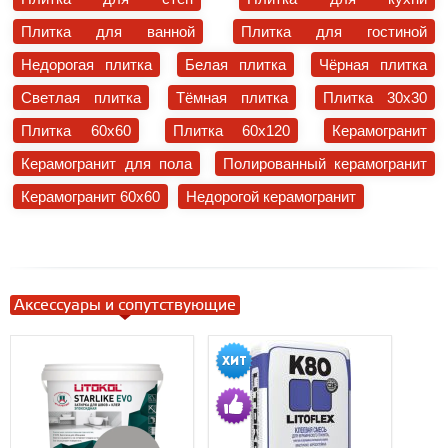
Плитка для ванной
Плитка для гостиной
Недорогая плитка
Белая плитка
Чёрная плитка
Светлая плитка
Тёмная плитка
Плитка 30x30
Плитка 60x60
Плитка 60x120
Керамогранит
Керамогранит для пола
Полированный керамогранит
Керамогранит 60x60
Недорогой керамогранит
Аксессуары и сопутствующие