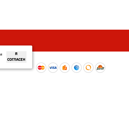
ем
Я
СОГЛАСЕН
ы
Время работы интернет-
ой оферты
магазина: Пн-Вс 09:00 – 20:00
Информация носит
ознакомительный характер и
не является публичной офертой.
Наличие и
актуальные цены вы можете
уточнить по телефону