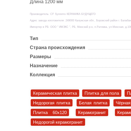
Длина 1200 мм
Производитель: CF Systems КЕРАМИКА БУДУЩЕГО
Адрес завода изготовителя: 249000 Калужская обл., Боровский район г. Балабан
Импортер в РБ: ООО " ИМЭКС ", РБ, Минский р-н, п.Ратомка, ул.Минская, д.10
Тип
Страна происхождения
Размеры
Назначение
Коллекция
Керамическая плитка
Плитка для пола
П
Недорогая плитка
Белая плитка
Чёрная
Плитка 60x120
Керамогранит
Керам
Недорогой керамогранит