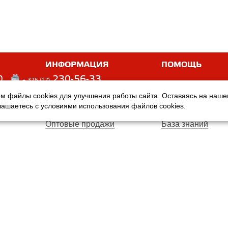
ИНФОРМАЦИЯ
ПОМОЩЬ
0
230-56-33
+ 375 (17)
м файлы cookies для улучшения работы сайта. Оставаясь на наш
Оплата
Услуги
глашаетесь с условиями использования файлов cookies.
Доставка
Производители
Оптовые продажи
База знаний
Гарантия
Вопросы и ответ
Магазины
Договор публичн