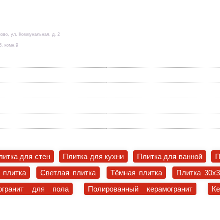
ово, ул. Коммунальная, д. 2
б, комн.9
литка для стен
Плитка для кухни
Плитка для ванной
П
 плитка
Светлая плитка
Тёмная плитка
Плитка 30x
огранит для пола
Полированный керамогранит
К