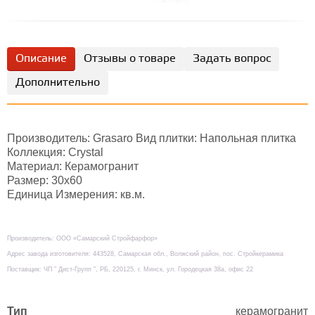
Описание
Отзывы о товаре
Задать вопрос
Дополнительно
Производитель: Grasaro Вид плитки: Напольная плитка
Коллекция: Crystal
Материал: Керамогранит
Размер: 30х60
Единица Измерения: кв.м.
Производитель: ООО «Самарский Стройфарфор»
Адрес завода изготовителя: 443528, Самарская обл., Волжский район, пос. Стройкерамика
Поставщик: ЧП " Дист-Групп ", РБ, 220125, г. Минск, ул. Городецкая 38а, офис 22
Тип
керамогранит