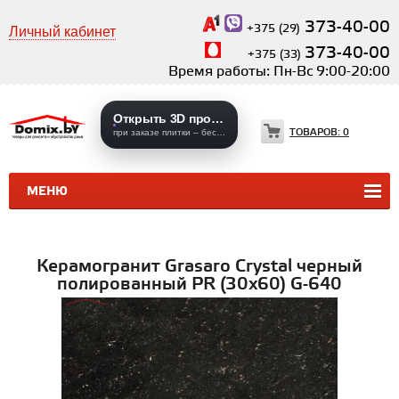
373-40-00
+375 (29)
Личный кабинет
373-40-00
+375 (33)
Время работы: Пн-Вс 9:00-20:00
Открыть 3D проекты
ТОВАРОВ:
0
при заказе плитки – бесплатно
МЕНЮ
КЕРАМИЧЕСКАЯ ПЛИТКА
КЕРАМОГРАНИТ
Керамогранит Grasaro Crystal черный
полированный PR (30х60) G-640