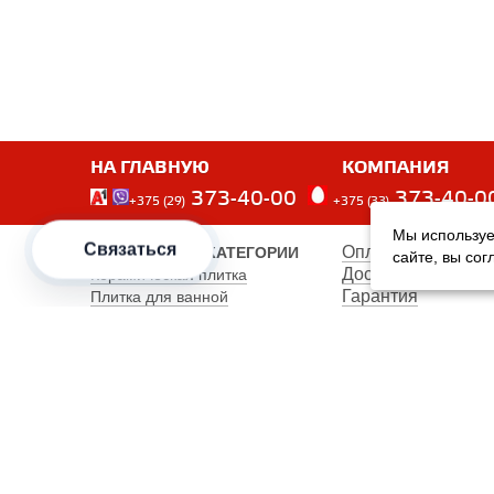
НА ГЛАВНУЮ
КОМПАНИЯ
373-40-00
373-40-0
+375 (29)
+375 (33)
Мы используе
Связаться
Оплата
ПОПУЛЯРНЫЕ КАТЕГОРИИ
сайте, вы со
Доставка
Керамическая плитка
Гарантия
Плитка для ванной
Производители
Плитка для пола
Карта сайта
Керамогранит
Клинкерная плитка
Унитазы
Мебель
Банкетки
Столы обеденные
Столы кухонные