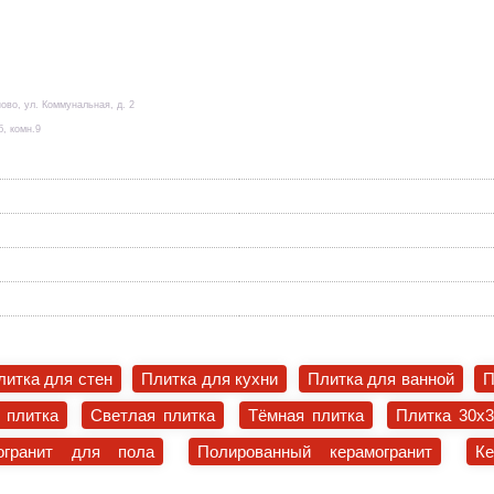
ово, ул. Коммунальная, д. 2
б, комн.9
литка для стен
Плитка для кухни
Плитка для ванной
П
 плитка
Светлая плитка
Тёмная плитка
Плитка 30x
огранит для пола
Полированный керамогранит
К