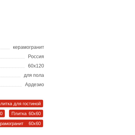
керамогранит
Россия
60х120
для пола
Ардезио
литка для гостиной
30
Плитка 60x60
ерамогранит 60x60