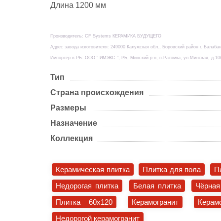
Длина 1200 мм
Производитель: CF Systems КЕРАМИКА БУДУЩЕГО
Адрес завода изготовителя: 249000 Калужская обл., Боровский район г. Балабан
Импортер в РБ: ООО " ИМЭКС ", РБ, Минский р-н, п.Ратомка, ул.Минская, д.10
Тип
Страна происхождения
Размеры
Назначение
Коллекция
Керамическая плитка
Плитка для пола
П
Недорогая плитка
Белая плитка
Чёрная
Плитка 60x120
Керамогранит
Керам
Недорогой керамогранит