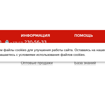
ИНФОРМАЦИЯ
ПОМОЩЬ
0
230-56-33
+ 375 (17)
м файлы cookies для улучшения работы сайта. Оставаясь на наш
Оплата
Услуги
глашаетесь с условиями использования файлов cookies.
Доставка
Производители
Оптовые продажи
База знаний
Гарантия
Вопросы и ответ
Магазины
Договор публичн