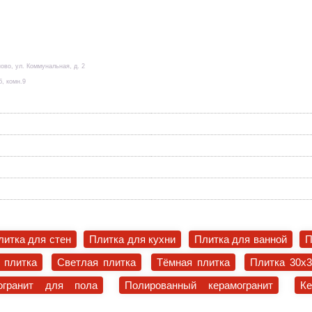
ово, ул. Коммунальная, д. 2
б, комн.9
литка для стен
Плитка для кухни
Плитка для ванной
П
 плитка
Светлая плитка
Тёмная плитка
Плитка 30x
огранит для пола
Полированный керамогранит
К