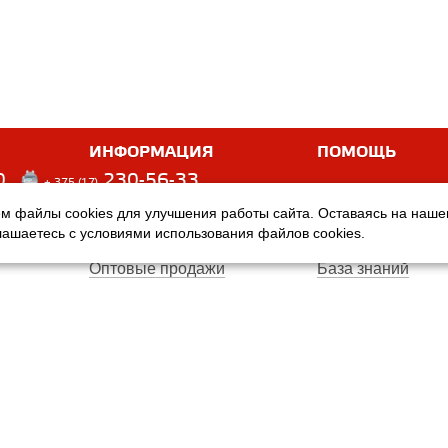
ИНФОРМАЦИЯ
ПОМОЩЬ
0
230-56-33
+ 375 (17)
м файлы cookies для улучшения работы сайта. Оставаясь на наш
Оплата
Услуги
глашаетесь с условиями использования файлов cookies.
Доставка
Производители
Оптовые продажи
База знаний
Гарантия
Вопросы и ответ
Магазины
Договор публичн