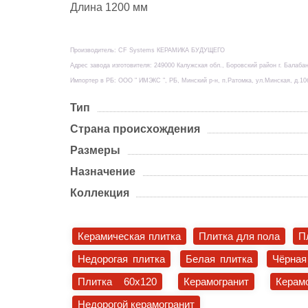
Длина 1200 мм
Производитель: CF Systems КЕРАМИКА БУДУЩЕГО
Адрес завода изготовителя: 249000 Калужская обл., Боровский район г. Балабан
Импортер в РБ: ООО " ИМЭКС ", РБ, Минский р-н, п.Ратомка, ул.Минская, д.10
Тип
Страна происхождения
Размеры
Назначение
Коллекция
Керамическая плитка
Плитка для пола
П
Недорогая плитка
Белая плитка
Чёрная
Плитка 60x120
Керамогранит
Керам
Недорогой керамогранит