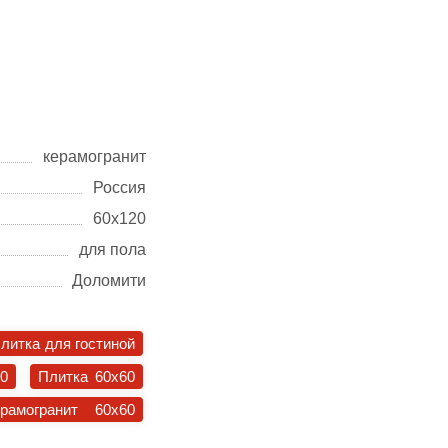
керамогранит
Россия
60х120
для пола
Доломити
литка для гостиной
30
Плитка 60x60
ерамогранит 60x60