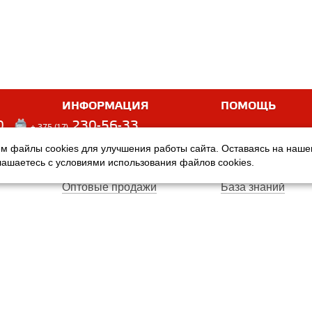
ИНФОРМАЦИЯ
ПОМОЩЬ
0
230-56-33
+ 375 (17)
м файлы cookies для улучшения работы сайта. Оставаясь на наш
Оплата
Услуги
глашаетесь с условиями использования файлов cookies.
Доставка
Производители
Оптовые продажи
База знаний
Гарантия
Вопросы и ответ
Магазины
Договор публичн