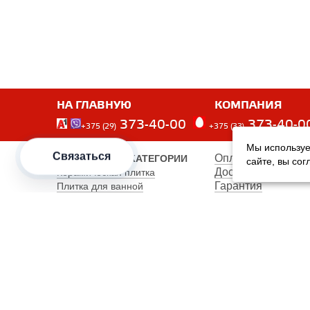
НА ГЛАВНУЮ
КОМПАНИЯ
373-40-00
373-40-0
+375 (29)
+375 (33)
Мы используе
Связаться
Оплата
ПОПУЛЯРНЫЕ КАТЕГОРИИ
сайте, вы со
Доставка
Керамическая плитка
Гарантия
Плитка для ванной
Производители
Плитка для пола
Карта сайта
Керамогранит
Клинкерная плитка
Унитазы
Мебель
Банкетки
Столы обеденные
Столы кухонные