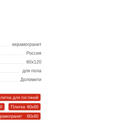
керамогранит
Россия
60х120
для пола
Доломити
литка для гостиной
30
Плитка 60x60
ерамогранит 60x60