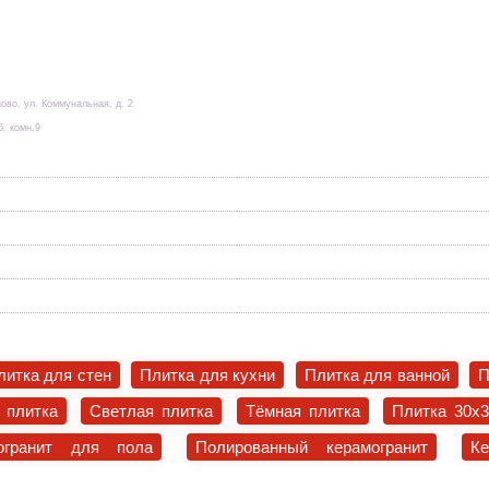
ово, ул. Коммунальная, д. 2
б, комн.9
литка для стен
Плитка для кухни
Плитка для ванной
П
 плитка
Светлая плитка
Тёмная плитка
Плитка 30x
огранит для пола
Полированный керамогранит
К