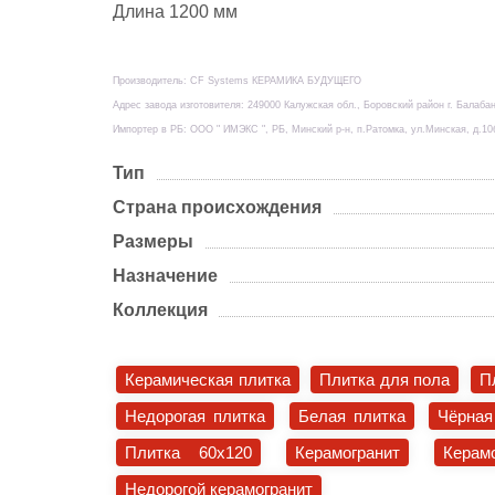
Длина 1200 мм
Производитель: CF Systems КЕРАМИКА БУДУЩЕГО
Адрес завода изготовителя: 249000 Калужская обл., Боровский район г. Балабан
Импортер в РБ: ООО " ИМЭКС ", РБ, Минский р-н, п.Ратомка, ул.Минская, д.10
Тип
Страна происхождения
Размеры
Назначение
Коллекция
Керамическая плитка
Плитка для пола
П
Недорогая плитка
Белая плитка
Чёрная
Плитка 60x120
Керамогранит
Керам
Недорогой керамогранит