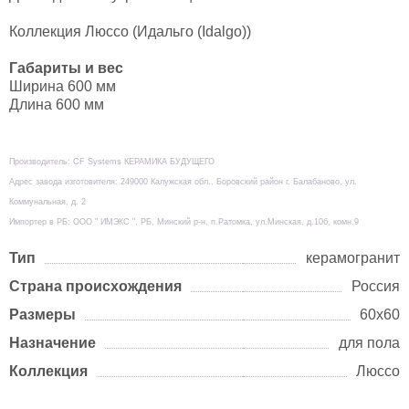
Коллекция Люссо (Идальго (Idalgo))
Габариты и вес
Ширина 600 мм
Длина 600 мм
Производитель: CF Systems КЕРАМИКА БУДУЩЕГО
Адрес завода изготовителя: 249000 Калужская обл., Боровский район г. Балабаново, ул.
Коммунальная, д. 2
Импортер в РБ: ООО " ИМЭКС ", РБ, Минский р-н, п.Ратомка, ул.Минская, д.10б, комн.9
Тип
керамогранит
Страна происхождения
Россия
Размеры
60х60
Назначение
для пола
Коллекция
Люссо