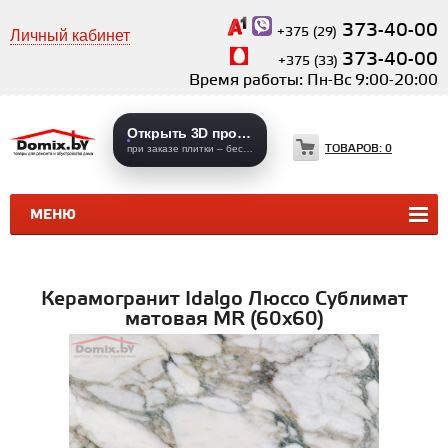
373-40-00
+375 (29)
Личный кабинет
373-40-00
+375 (33)
Время работы: Пн-Вс 9:00-20:00
Открыть 3D проекты
ТОВАРОВ:
0
при заказе плитки – бесплатно
МЕНЮ
КЕРАМИЧЕСКАЯ ПЛИТКА
КЕРАМОГРАНИТ
Керамогранит Idalgo Люссо Сублимат
матовая MR (60х60)