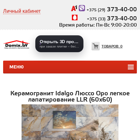
373-40-00
+375 (29)
Личный кабинет
373-40-00
+375 (33)
Время работы: Пн-Вс 9:00-20:00
Открыть 3D проекты
ТОВАРОВ:
0
при заказе плитки – бесплатно
МЕНЮ
КЕРАМИЧЕСКАЯ ПЛИТКА
КЕРАМОГРАНИТ
Керамогранит Idalgo Люссо Оро легкое
лапатирование LLR (60х60)