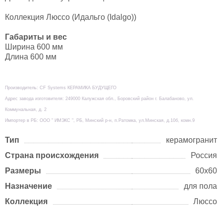
Коллекция Люссо (Идальго (Idalgo))
Габариты и вес
Ширина 600 мм
Длина 600 мм
Производитель: CF Systems КЕРАМИКА БУДУЩЕГО
Адрес завода изготовителя: 249000 Калужская обл., Боровский район г. Балабаново, ул.
Коммунальная, д. 2
Импортер в РБ: ООО " ИМЭКС ", РБ, Минский р-н, п.Ратомка, ул.Минская, д.10б, комн.9
Тип
керамогранит
Страна происхождения
Россия
Размеры
60х60
Назначение
для пола
Коллекция
Люссо