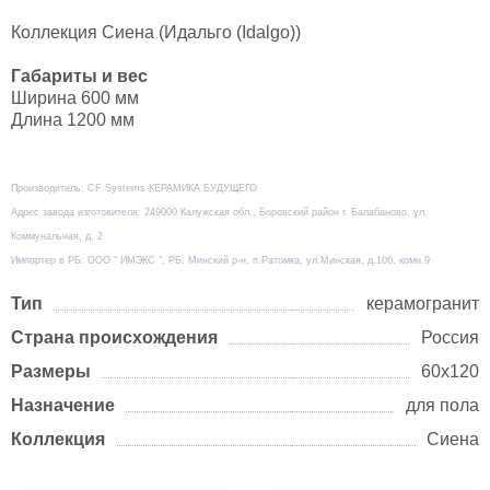
Коллекция Сиена (Идальго (Idalgo))
Габариты и вес
Ширина 600 мм
Длина 1200 мм
Производитель: CF Systems КЕРАМИКА БУДУЩЕГО
Адрес завода изготовителя: 249000 Калужская обл., Боровский район г. Балабаново, ул.
Коммунальная, д. 2
Импортер в РБ: ООО " ИМЭКС ", РБ, Минский р-н, п.Ратомка, ул.Минская, д.10б, комн.9
Тип
керамогранит
Страна происхождения
Россия
Размеры
60х120
Назначение
для пола
Коллекция
Сиена