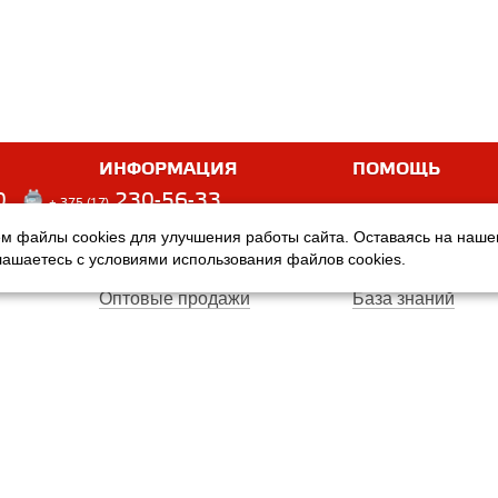
ИНФОРМАЦИЯ
ПОМОЩЬ
0
230-56-33
+ 375 (17)
м файлы cookies для улучшения работы сайта. Оставаясь на наш
Оплата
Услуги
глашаетесь с условиями использования файлов cookies.
Доставка
Производители
Оптовые продажи
База знаний
Гарантия
Вопросы и ответ
Магазины
Договор публичн