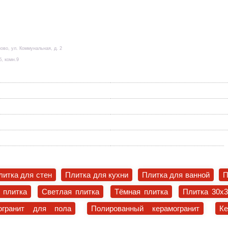
ово, ул. Коммунальная, д. 2
б, комн.9
литка для стен
Плитка для кухни
Плитка для ванной
П
 плитка
Светлая плитка
Тёмная плитка
Плитка 30x
огранит для пола
Полированный керамогранит
К