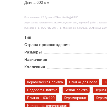
Длина 600 мм
Производитель: CF Systems КЕРАМИКА БУДУЩЕГО
Адрес завода изготовителя: 249000 Калужская обл., Боровский район г. Балабан
Импортер в РБ: ООО " ИМЭКС ", РБ, Минский р-н, п.Ратомка, ул.Минская, д.10
Тип
Страна происхождения
Размеры
Назначение
Коллекция
Керамическая плитка
Плитка для пола
П
Недорогая плитка
Белая плитка
Чёрная
Плитка 60x120
Керамогранит
Керам
Недорогой керамогранит