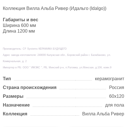
Коллекция Вилла Альба Ривер (Идальго (Idalgo))
Габариты и вес
Ширина 600 мм
Длина 1200 мм
Производитель: CF Systems КЕРАМИКА БУДУЩЕГО
Адрес завода изготовителя: 249000 Калужская обл., Боровский район г. Балабаново, ул.
Коммунальная, д. 2
Импортер в РБ: ООО " ИМЭКС ", РБ, Минский р-н, п.Ратомка, ул.Минская, д.10б, комн.9
Тип
керамогранит
Страна происхождения
Россия
Размеры
60х120
Назначение
для пола
Коллекция
Вилла Альба Ривер