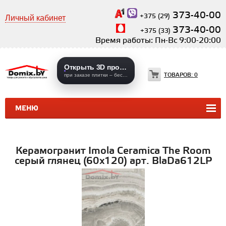
373-40-00
+375 (29)
Личный кабинет
373-40-00
+375 (33)
Время работы: Пн-Вс 9:00-20:00
Открыть 3D проекты
ТОВАРОВ:
0
при заказе плитки – бесплатно
МЕНЮ
КЕРАМИЧЕСКАЯ ПЛИТКА
КЕРАМОГРАНИТ
Керамогранит Imola Ceramica The Room
серый глянец (60x120) арт. BlaDa612LP