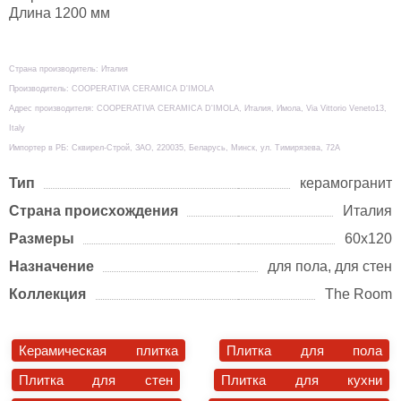
Длина 1200 мм
Страна производитель: Италия
Производитель: COOPERATIVA CERAMICA D'IMOLA
Адрес производителя: COOPERATIVA CERAMICA D'IMOLA, Италия, Имола, Via Vittorio Veneto13,
Italy
Импортер в РБ: Сквирел-Строй, ЗАО, 220035, Беларусь, Минск, ул. Тимирязева, 72А
Тип
керамогранит
Страна происхождения
Италия
Размеры
60х120
Назначение
для пола, для стен
Коллекция
The Room
Керамическая плитка
Плитка для пола
Плитка для стен
Плитка для кухни