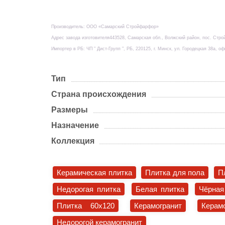
Производитель: ООО «Самарский Стройфарфор»
Адрес завода изготовителя443528, Самарская обл., Волжский район, пос. Стро
Импортер в РБ: ЧП " Дист-Групп ", РБ, 220125, г. Минск, ул. Городецкая 38а, оф
Тип
Страна происхождения
Размеры
Назначение
Коллекция
Керамическая плитка
Плитка для пола
П
Недорогая плитка
Белая плитка
Чёрная
Плитка 60x120
Керамогранит
Керам
Недорогой керамогранит