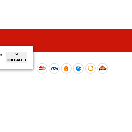
ем
Я
СОГЛАСЕН
ы
Время работы интернет-
ой оферты
магазина: Пн-Вс 09:00 – 20:00
Информация носит
ознакомительный характер и
не является публичной офертой.
Наличие и
актуальные цены вы можете
уточнить по телефону
+375 (29) 373-40-30 или в нашем