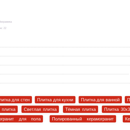
йкерамика
ис 22
литка для стен
Плитка для кухни
Плитка для ванной
П
 плитка
Светлая плитка
Тёмная плитка
Плитка 30x
огранит для пола
Полированный керамогранит
К