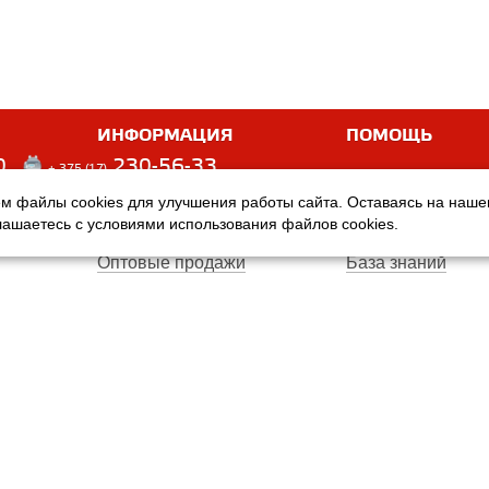
ИНФОРМАЦИЯ
ПОМОЩЬ
0
230-56-33
+ 375 (17)
м файлы cookies для улучшения работы сайта. Оставаясь на наш
Оплата
Услуги
глашаетесь с условиями использования файлов cookies.
Доставка
Производители
Оптовые продажи
База знаний
Гарантия
Вопросы и ответ
Магазины
Договор публичн