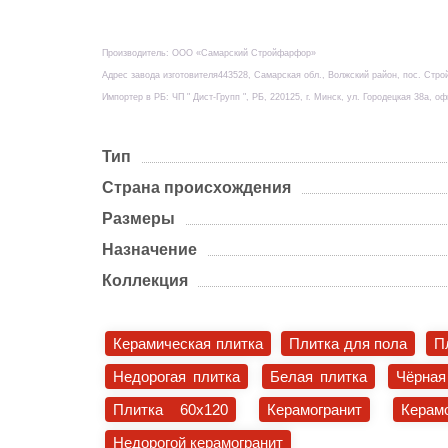
Производитель: ООО «Самарский Стройфарфор»
Адрес завода изготовителя443528, Самарская обл., Волжский район, пос. Стро
Импортер в РБ: ЧП " Дист-Групп ", РБ, 220125, г. Минск, ул. Городецкая 38а, оф
Тип
Страна происхождения
Размеры
Назначение
Коллекция
Керамическая плитка
Плитка для пола
П
Недорогая плитка
Белая плитка
Чёрная
Плитка 60x120
Керамогранит
Керам
Недорогой керамогранит