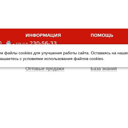
ИНФОРМАЦИЯ
ПОМОЩЬ
0
230-56-33
+ 375 (17)
м файлы cookies для улучшения работы сайта. Оставаясь на наш
Оплата
Услуги
глашаетесь с условиями использования файлов cookies.
Доставка
Производители
Оптовые продажи
База знаний
Гарантия
Вопросы и ответ
Магазины
Договор публичн