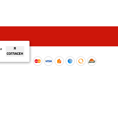
ем
Я
СОГЛАСЕН
ы
Время работы интернет-
ой оферты
магазина: Пн-Вс 09:00 – 20:00
Информация носит
ознакомительный характер и
не является публичной офертой.
Наличие и
актуальные цены вы можете
уточнить по телефону
+375 (29) 373-40-30 или в нашем