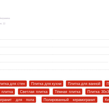
йкерамика
ис 22
литка для стен
Плитка для кухни
Плитка для ванной
П
 плитка
Светлая плитка
Тёмная плитка
Плитка 30x
огранит для пола
Полированный керамогранит
К