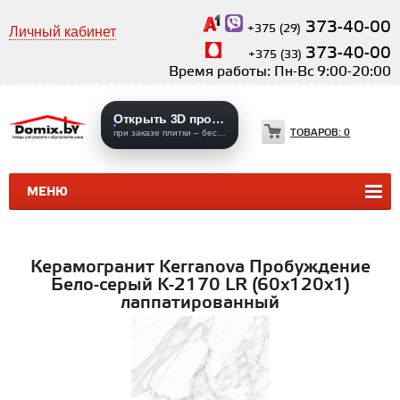
373-40-00
+375 (29)
Личный кабинет
373-40-00
+375 (33)
Время работы: Пн-Вс 9:00-20:00
Открыть 3D проекты
ТОВАРОВ:
0
при заказе плитки – бесплатно
МЕНЮ
КЕРАМИЧЕСКАЯ ПЛИТКА
КЕРАМОГРАНИТ
Керамогранит Kerranova Пробуждение
Бело-серый K-2170 LR (60x120х1)
лаппатированный