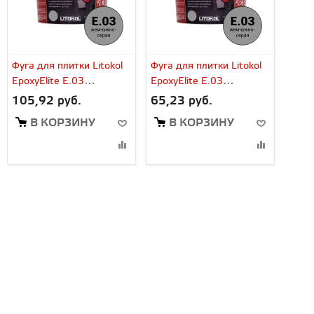
Фуга для плитки Litokol
Фуга для плитки Litokol
EpoxyElite E.03
EpoxyElite E.03
жемчужно-серый (2 кг)
жемчужно-серый (1 кг)
105,92 руб.
65,23 руб.
В КОРЗИНУ
В КОРЗИНУ