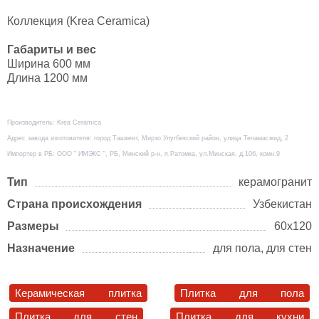
Коллекция (Krea Ceramica)
Габариты и вес
Ширина 600 мм
Длина 1200 мм
Производитель: Krea Ceramica
Адрес завода изготовителя: город Ташкент, Мирзо Улугбекский район, улица Тепамасжид, 2
Импортер в РБ: ООО " ИМЭКС ", РБ, Минский р-н, п.Ратомка, ул.Минская, д.10б, комн.9
Тип
керамогранит
Страна происхождения
Узбекистан
Размеры
60х120
Назначение
для пола, для стен
Керамическая плитка
Плитка для пола
Плитка для стен
Плитка для кухни