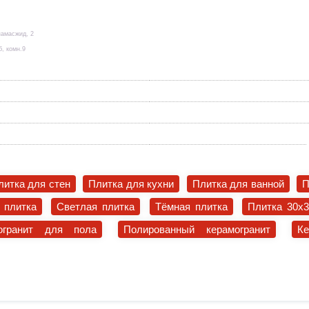
памасжид, 2
б, комн.9
литка для стен
Плитка для кухни
Плитка для ванной
П
 плитка
Светлая плитка
Тёмная плитка
Плитка 30x
огранит для пола
Полированный керамогранит
К