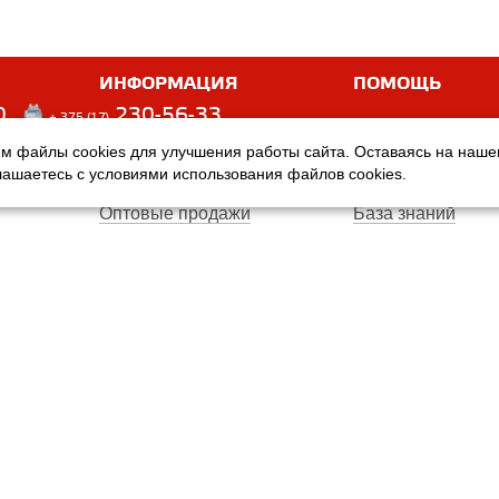
ИНФОРМАЦИЯ
ПОМОЩЬ
0
230-56-33
+ 375 (17)
м файлы cookies для улучшения работы сайта. Оставаясь на наш
Оплата
Услуги
глашаетесь с условиями использования файлов cookies.
Доставка
Производители
Оптовые продажи
База знаний
Гарантия
Вопросы и ответ
Магазины
Договор публичн