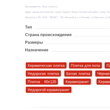
Производитель: Krea Ceramica
Адрес завода изготовителя: город Ташкент, Мирзо Улугбекский район, улица Те
Импортер в РБ: ООО " ИМЭКС ", РБ, Минский р-н, п.Ратомка, ул.Минская, д.10
Тип
Страна происхождения
Размеры
Назначение
Керамическая плитка
Плитка для пола
П
Недорогая плитка
Белая плитка
Чёрная
Плитка 60x120
Керамогранит
Керам
Недорогой керамогранит