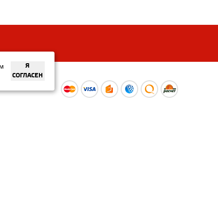
ем
Я
СОГЛАСЕН
ы
Время работы интернет-
ой оферты
магазина: Пн-Вс 09:00 – 20:00
Информация носит
ознакомительный характер и
не является публичной офертой.
Наличие и
актуальные цены вы можете
уточнить по телефону
+375 (29) 373-40-30 или в нашем
салоне.
© ООО «Рускойл Групп» —