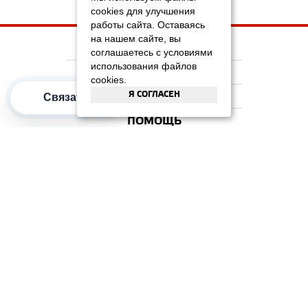
cookies для улучшения
работы сайта. Оставаясь
на нашем сайте, вы
НА ГЛАВНУЮ
соглашаетесь с условиями
использования файлов
КОМПАНИЯ
cookies.
Я СОГЛАСЕН
ИНФОРМАЦИЯ
Связаться
ПОМОЩЬ
ПОПУЛЯРНЫЕ КАТЕГОРИИ
2012–2026 OOO "Рускойл Групп"
Все права защищены
ОТЗЫВЫ НА
ДОМИКС