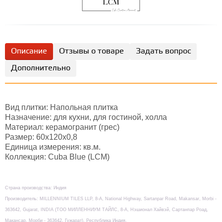
Описание
Отзывы о товаре
Задать вопрос
Дополнительно
Вид плитки: Напольная плитка
Назначение: для кухни, для гостиной, холла
Материал: керамогранит (грес)
Размер: 60х120x0,8
Единица измерения: кв.м.
Коллекция: Cuba Blue (LCM)
Страна производства: Индия
Производитель: MILLENNIUM TILES LLP, 8-А, National Highway, Sartanpar Road, Makansar, Morbi -
363642, Gujarat, INDIA (TOO МИЛЛЕННИУМ ТАЙЛС, 8-А, Нэшионал Хайвэй, Сартанпар Роад,
Макансар, Морби - 363642, Гужарат), Республика Индия.